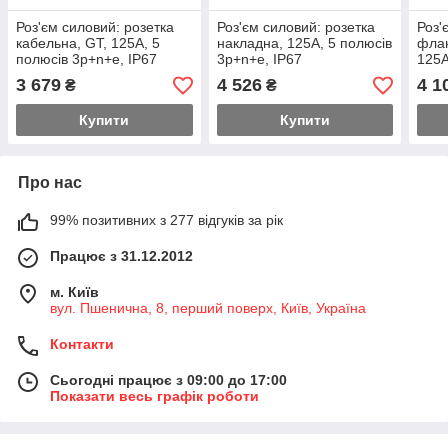
Роз'єм силовий: розетка
Роз'єм силовий: розетка
Роз'
кабельна, GT, 125А, 5
накладна, 125А, 5 полюсів
флан
полюсів 3p+n+e, IP67
3p+n+e, IP67
125А
IP67
3 679
4 526
4 1
₴
₴
Купити
Купити
Про нас
99% позитивних з 277 відгуків за рік
Працює з 31.12.2012
м. Київ
вул. Пшенична, 8, перший поверх, Київ, Україна
Контакти
Сьогодні працює з 09:00 до 17:00
Показати весь графік роботи