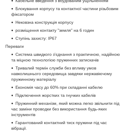
Кабельне введення з вбудованим ущільненням
Блокування корпусу та контактної частини різьбовим
фіксатором
Нековзна конструкція корпусу
розміщення контакту "земля" на 6 годин
Ступінь захисту: IP67
Переваги
Система швидкого з'єднання з практичною, надійною
та міцною технологією пружинних затискачів
Тривалий термін служби без впливу умов
навколишнього середовища завдяки нержавіючому
пружинному матеріалу
Економія часу до 60% при складанні кабелю
Підключення жорстких та гнучких кабелів
Пружинний механізм, який можна легко звільнити під
час заміни проводки без використання будь-яких
інструментів
Гарантований контактний тиск пружини під час
вібрації.