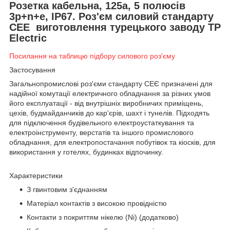
Розетка кабельна, 125а, 5 полюсів
3p+n+e, IP67. Роз'єм силовий стандарту
СЕЕ виготовлення турецького заводу TP
Electric
Посилання на таблицю підбору силового роз'єму
Застосування
Загальнопромислові роз'єми стандарту СЕЄ призначені для
надійної комутації електричного обладнання за різних умов
його експлуатації - від внутрішніх виробничих приміщень,
цехів, будмайданчиків до кар'єрів, шахт і тунелів. Підходять
для підключення будівельного електроустаткування та
електроінструменту, верстатів та іншого промислового
обладнання, для електропостачання побутівок та кіосків, для
використання у готелях, будинках відпочинку.
Характеристики
З гвинтовим з'єднанням
Матеріал контактів з високою провідністю
Контакти з покриттям нікелю (Ni) (додатково)