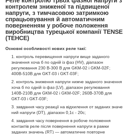
Реле контролю трьох фазної напруги з
контролем зниженої та підвищеної
напруги, з тимчасовою затримкою
спрацьовування й автоматичним
поверненням у робоче положення
виробництва турецької компанії TENSE
(ТЕНСЕ)
Основні особливості нових реле такі:
контроль перевищення напруги вище заданого
значення хоча б по одній із фаз (HV), діапазон
регулювання 230 В-300 В для GKM-02 і GKM-02F;
400В-510В для GKT-03 і GKT-03F;
контроль зниження напруги нижче заданого значення
хоча б по одній із фаз (LV), діапазон регулювання
140В-210В для GKM-02 і GKM-02F; 260В-370В для
GKT-03 і GKT-03F;
завдання часу реакції на відхилення от заданих значе
ний напруги (DT), діапазон 0,1с - 20с;
завдання часу повернення в робоче положення
контактів реле після повернення напруги в рамки
заданих значень (RT) — автоматичне повторне