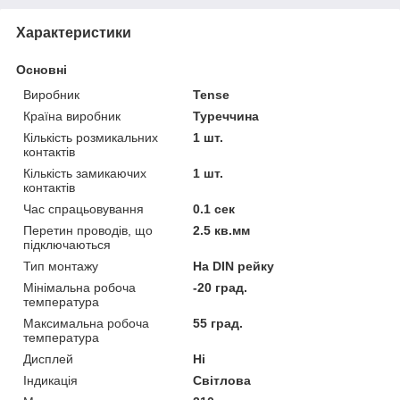
Характеристики
Основні
Виробник
Tense
Країна виробник
Туреччина
Кількість розмикальних
1 шт.
контактів
Кількість замикаючих
1 шт.
контактів
Час спрацьовування
0.1 сек
Перетин проводів, що
2.5 кв.мм
підключаються
Тип монтажу
На DIN рейку
Мінімальна робоча
-20 град.
температура
Максимальна робоча
55 град.
температура
Дисплей
Ні
Індикація
Світлова