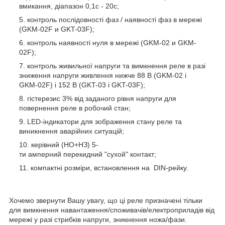
вмикання, діапазон 0,1с - 20с;
контроль послідовності фаз / наявності фаз в мережі
(GKM-02F и GKT-03F);
контроль наявності нуля в мережі (GKM-02 и GKM-
02F);
контроль живильної напруги та вимкнення реле в разі
зниження напруги живлення нижче 88 В (GKM-02 і
GKM-02F) і 152 В (GKT-03 і GKT-03F);
гістерезис 3% від заданого рівня напруги для
повернення реле в робочий стан;
LED-індикатори для зображення стану реле та
виникнення аварійних ситуацій;
керівний (НО+НЗ) 5-
ти амперний перекидний "сухой" контакт;
компактні розміри, встановлення на DIN-рейку.
Хочемо звернути Вашу увагу, що ці реле призначені тільки
для вимкнення навантаження/споживачів/електроприладів від
мережі у разі стрибків напруги, зникнення ножа/фази.