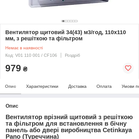
Вентилятор щитовий 34(43) м3/год, 110х110
мм, з решіткою та фільтром
Немає в наявності
Код: V01 110 001 / CF106
Роздріб
979
₴
Опис
Характеристики
Доставка
Оплата
Умови п
Опис
Вентилятор врізний щитовий з решіткою
та фільтром для встановлення в бічну
панель або двері виробництва Cetinkaya
Pano (Туреччина)