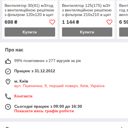
Вентилятор 30(41) м3/год
Вентилятор 125(175) м3/г
Вент
з вентиляційною решіткою
з вентиляційною решіткою
год 
з фільтром 120х120 в щит
з фільтром 210x210 в щит
вент
з клемною колодкою
мм з
698
1 144
6 5
₴
₴
Купити
Купити
Про нас
99% позитивних з 277 відгуків за рік
Працює з 31.12.2012
м. Київ
вул. Пшенична, 8, перший поверх, Київ, Україна
Контакти
Сьогодні працює з 09:00 до 16:30
Показати весь графік роботи