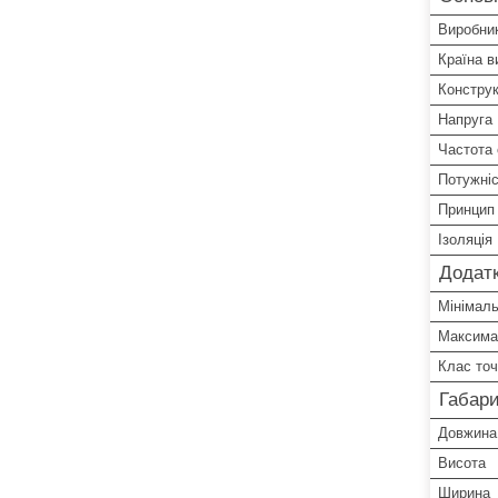
Виробни
Країна в
Конструк
Напруга
Частота
Потужні
Принцип
Ізоляція
Додатк
Мінімал
Максима
Клас точ
Габари
Довжина
Висота
Ширина