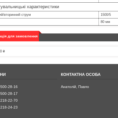
увальницькі характеристики
ий/вторинний струм
1500/5
80 мм
ція для замовлення
0 ₴
 500-28-16
Анатолій, Павло
 500-28-17
 218-22-70
 218-24-23