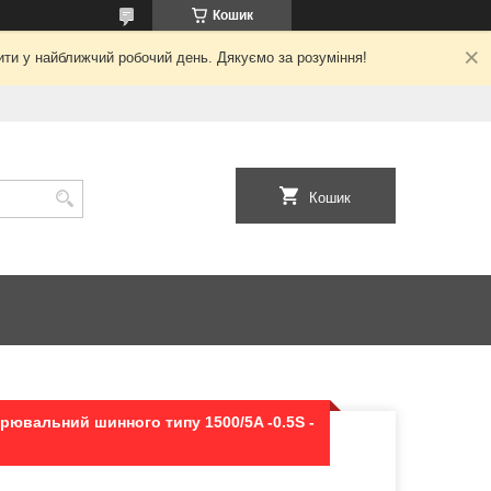
Кошик
ити у найближчий робочий день. Дякуємо за розуміння!
Кошик
ювальний шинного типу 1500/5A -0.5S -