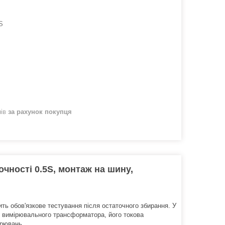
S
нів
за рахунок покупця
чності 0.5S, монтаж на шину,
ь обов'язкове тестування після остаточного збирання. У
ип вимірювального трансформатора, його токова
ірювань.