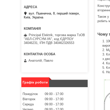
Констру
вторинн
вул. Пшенична, 8, перший поверх,
Також у
Київ, Україна
робить 
Чому 
Principal Elektrik, торгова марка ТзОВ
"АБЛ-СУРСУМ-УА", код ЄДРПОУ
10
34046231, ІПН ПДВ 340462326553
виро
Мі
Кл
з дво
Анатолій, Павло
Ко
Кл
Но
Графік роботи
Понеділок
09:00
17:00
Вівторок
09:00
17:00
Середа
09:00
17:00
Четвер
09:00
17:00