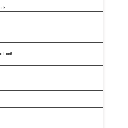
trik
гнітний