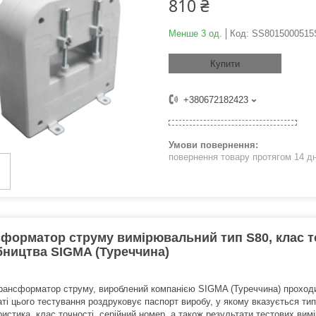
810 ₴
Менше 3 од.
Код:
SS8015000515
Купити
+380672182423
повернення товару протягом 14 д
форматор струму вимірювальний тип S80, клас то
ництва SIGMA (Туреччина)
рансформатор струму, вироблений компанією SIGMA (Туреччина) проходит
аті цього тестування роздруковує паспорт виробу, у якому вказується т
истика, клас точності, серійний номер, а також результати тестових вим