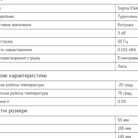
к
Sigma Elek
иробник
Туреччина
тивне виконання
Котушка
3 кВ
 струму
50 Гц
сть навантаження
0.015 кВА
 перетворення струму
Електрома
Лита
ові характеристики
ьна робоча температура
-20 град.
льна робоча температура
75 град.
ності
0.5S
тні розміри
55 мм
165 мм
145 мм