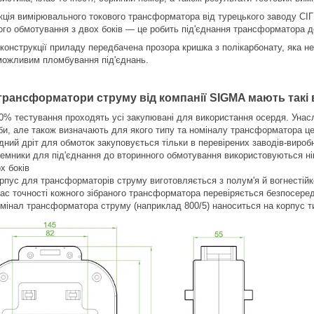
кція вимірювального токового трансформатора від турецького заводу С
ого обмотування з двох боків — це робить під'єднання трансформатора 
 конструкції приладу передбачена прозора кришка з полікарбонату, яка не
можливим пломбування під'єднань.
трансформатори струму від компанії SIGMA мають такі в
0% тестування проходять усі закупювані для використання осердя. Унасл
би, але також визначають для якого типу та номіналу трансформатора ц
дний дріт для обмоток закуповується тільки в перевірених заводів-виробн
емники для під'єднання до вторинного обмотування використовуються ні
х боків
рпус для трансформаторів струму виготовляється з полум'я й вогнестійк
ас точності кожного зібраного трансформатора перевіряється безпосеред
мінал трансформатора струму (наприклад 800/5) наноситься на корпус т