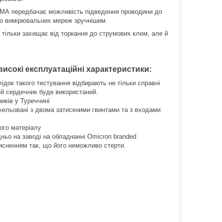
ІГМА передбачає можливість підведення проводини до
до вимірювальних мереж зручнішим.
 тільки захищає від торкання до струмових клем, але й
исокі експлуатаційні характеристики:
ідок такого тестування відбирають не тільки справні
ей сердечник буде використаний.
иків у Туреччині
кельовані з двома затискними гвинтами та з входами
ого матеріалу
ньо на заводі на обладнанні Omicron branded
исненням так, що його неможливо стерти.