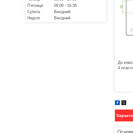
Пʼятниця
09:00
16:30
Субота
Вихідний
Неділя
Вихідний
До комп
4 пласт
Характ
Основ