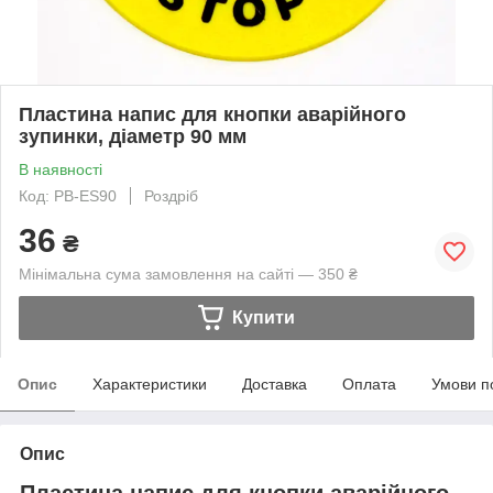
Пластина напис для кнопки аварійного
зупинки, діаметр 90 мм
В наявності
Код: PB-ES90
Роздріб
36
₴
Мінімальна сума замовлення на сайті — 350 ₴
Купити
Опис
Характеристики
Доставка
Оплата
Умови п
Опис
Пластина напис для кнопки аварійного