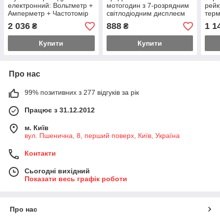
електронний: Вольтметр +
мотогодин з 7-розрядним
рейк
Амперметр + Частотомір
світлодіодним дисплеєм
терм
цифровий на DIN-рейку
двок
2 036
888
1 1
₴
₴
+150
Купити
Купити
Про нас
99% позитивних з 277 відгуків за рік
Працює з 31.12.2012
м. Київ
вул. Пшенична, 8, перший поверх, Київ, Україна
Контакти
Сьогодні вихідний
Показати весь графік роботи
Про нас