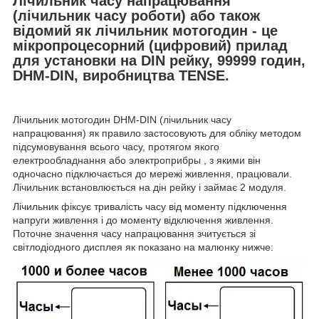
Лічильник часу напрацювання
(лічильник часу роботи) або також
відомий як лічильник мотогодин - це
мікропроцесорний (цифровий) прилад
для установки на DIN рейку, 99999 годин,
DHM-DIN, виробництва TENSE.
Лічильник мотогодин DHM-DIN (лічильник часу
напрацювання) як правило застосовують для обліку методом
підсумовування всього часу, протягом якого
електрообладнання або электроприбры , з якими він
одночасно підключається до мережі живлення, працювали.
Лічильник встановлюється на дін рейку і займає 2 модуля.
Лічильник фіксує тривалість часу від моменту підключення
напруги живлення і до моменту відключення живлення.
Поточне значення часу напрацювання зчитується зі
світлодіодного дисплея як показано на малюнку нижче: