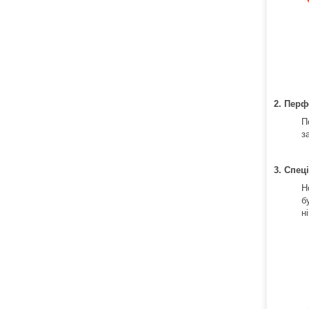
2. Перф
П
з
3. Спец
Н
б
н