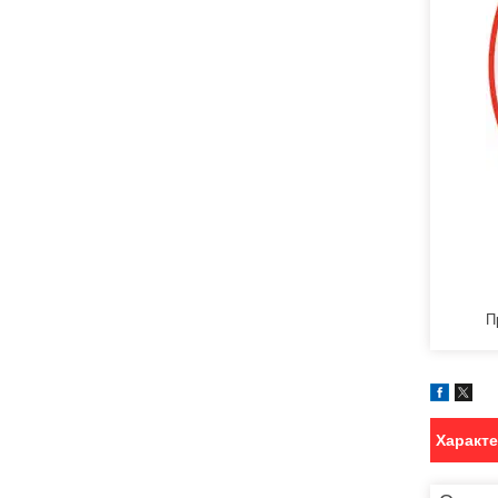
П
Характ