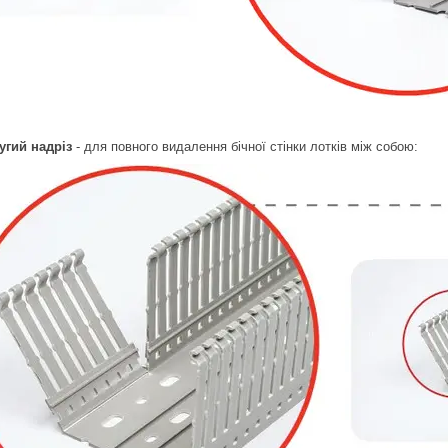
угий надріз
- для повного видалення бічної стінки лотків між собою: