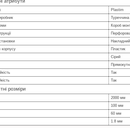
і атрибути
к
Plastim
иробник
Туреччина
теми
Короб мон
трукції
Перфоров
становки
Накладний
 корпусу
Пластик
Сірий
Прямокутн
йкість
Так
йкість
Так
тні розміри
2000 мм
100 мм
60 мм
1.8 мм