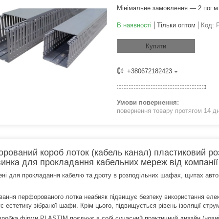
Мінімальне замовлення — 2 пог.м
В наявності
Тільки оптом
Код:
Купити
+380672182423
повернення товару протягом 14 д
рований короб лоток (кабель канал) пластиковий роз
инка для прокладання кабельних мереж від компанії
ені для прокладання кабелю та дроту в розподільних шафах, щитах автом
.
вання перфорованого лотка неабияк підвищує безпеку використання елек
 естетику зібраної шафи. Крім цього, підвищується рівень ізоляції стру
зробка фірми PLASTIM поєднує в собі сучасний практичний дизайн (новий