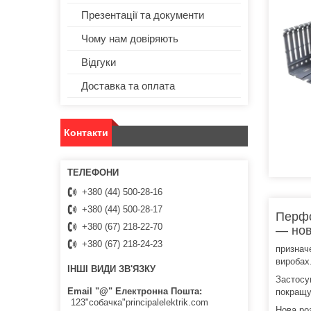
Презентації та документи
Чому нам довіряють
Відгуки
Доставка та оплата
Контакти
+380 (44) 500-28-16
+380 (44) 500-28-17
Перфо
+380 (67) 218-22-70
— нов
+380 (67) 218-24-23
признач
виробах
ІНШІ ВИДИ ЗВ'ЯЗКУ
Застосу
Email "@" Електронна Пошта
покращує
123"собачка"principalelektrik.com
Нова ро