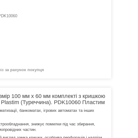
PDK10060
нів
за рахунок покупця
мір 100 мм х 60 мм комплекті з кришкою
 Plastim (Туреччина). PDK10060 Пластим
атизації, банкоматах, ігрових автоматах та інших
трообладнання, знижує помилки під час збирання,
мопровідних частин.
 вигляд замка кришки, особлива перфорація і надрізи