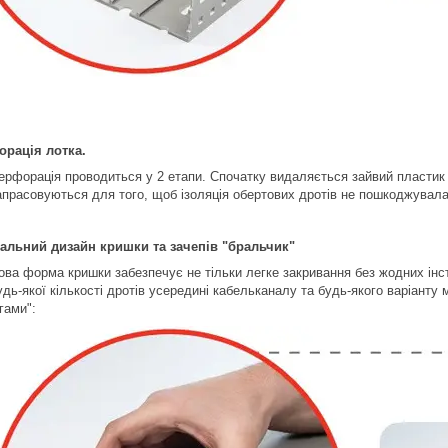
орація лотка.
ерфорація проводиться у 2 етапи. Спочатку видаляється зайвий пластик із 
апрасовуються для того, щоб ізоляція обертових дротів не пошкоджувала
іальний дизайн кришки та зачепів "бральчик"
ова форма кришки забезпечує не тільки легке закривання без жодних інст
удь-якої кількості дротів усередині кабельканалу та будь-якого варіанту
ігами":