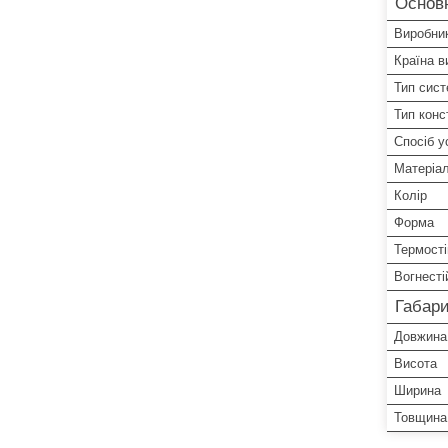
Основн
Виробни
Країна в
Тип сис
Тип конс
Спосіб у
Матеріал
Колір
Форма
Термості
Вогнесті
Габари
Довжина
Висота
Ширина
Товщина