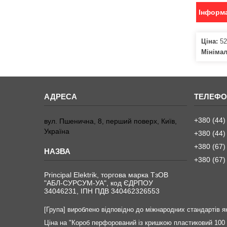
Інформа
Ціна:
52
Мініма
+380 (44)
вул. Пшенична, 8, перший поверх, Київ,
Україна
+380 (44)
+380 (67)
+380 (67)
Principal Elektrik, торгова марка ТзОВ
"АБЛ-СУРСУМ-УА", код ЄДРПОУ
34046231, ІПН ПДВ 340462326553
[Група] вироблено відповідно до міжнародних стандартів як
Ціна на "Короб перфорований із кришкою пластиковий 100 