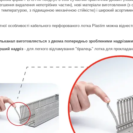
егшення видалення непотрібних частин), нові матеріали виготовлення (з 
 температурою, з підвищеною механічною стійкістю) і широкий асортимен
ітної особливості кабельного перфорованого лотка Plastim можна віднест
ельканал виготовляється з двома попередньо зробленими надрізами
рший надріз
- для легкого відламування "бралець" лотка для прокладан