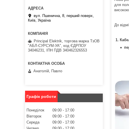
для пол
високою
вул. Пшенична, 8, перший поверх,
Київ, Україна
До відм
1. Каб
Principal Elektrik, торгова марка ТзОВ
"АБЛ-СУРСУМ-УА", код ЄДРПОУ
пе
34046231, ІПН ПДВ 340462326553
Анатолій, Павло
Графік роботи
Понеділок
09:00
17:00
Вівторок
09:00
17:00
Середа
09:00
17:00
Четвер
09:00
17:00