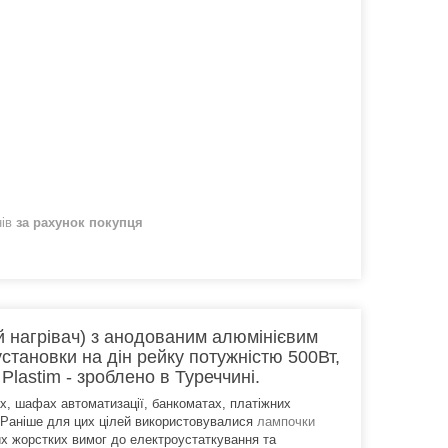
нів
за рахунок покупця
й нагрівач) з анодованим алюмінієвим
становки на дін рейку потужністю 500Вт,
lastim - зроблено в Туреччині.
х, шафах автоматизації, банкоматах, платіжних
. Раніше для цих цілей використовувалися
лампочки
их жорстких вимог до електроустаткування та