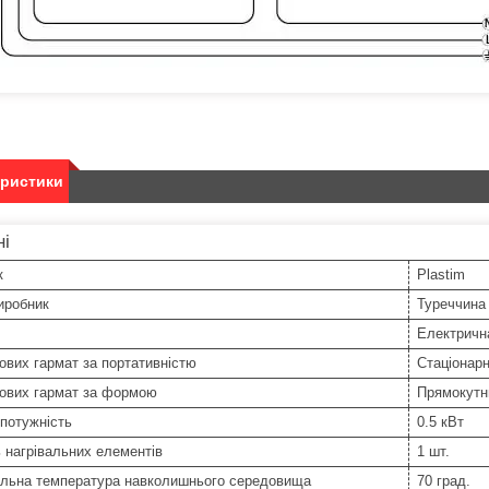
еристики
ні
к
Plastim
иробник
Туреччина
Електричн
ових гармат за портативністю
Стаціонар
лових гармат за формою
Прямокутн
потужність
0.5 кВт
ь нагрівальних елементів
1 шт.
льна температура навколишнього середовища
70 град.