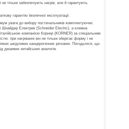
і не тільки забезпечують нагрів, але й гарантують
аткову гарантію безпечної експлуатації.
имум уваги до вибору постачальників комплектуючих.
 Шнайдер Електрик (Schneider Electric), а клемна
а італійською компанією Корнер (KORNER) за спеціальним
ю: при нагріванні він не тільки зберігає форму і не
ніяких шкідливих канцерогенних речовин. Погодьтеся, що
 від дешевих китайських аналогів.