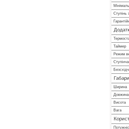
Мінімал
Ступінь 
Гарантій
Додатк
Термост
Таймер
Режим ве
Ступінча
Безсхідч
Габари
Ширина
Довжина
Висота
Вага
Корист
Потужні