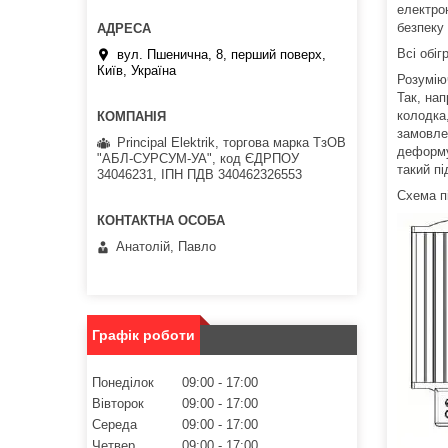
електрон
безпеку 
Всі обіг
вул. Пшенична, 8, перший поверх,
Київ, Україна
Розумію
Так, нап
колодка
замовлен
Principal Elektrik, торгова марка ТзОВ
деформу
"АБЛ-СУРСУМ-УА", код ЄДРПОУ
такий пі
34046231, ІПН ПДВ 340462326553
Схема п
Анатолій, Павло
Графік роботи
Понеділок
09:00
17:00
Вівторок
09:00
17:00
Середа
09:00
17:00
Четвер
09:00
17:00