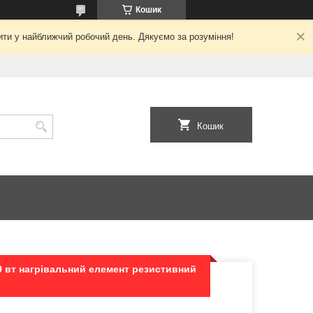
Кошик
ити у найближчий робочий день. Дякуємо за розуміння!
Кошик
0 вт нагрівальний елемент резистивний