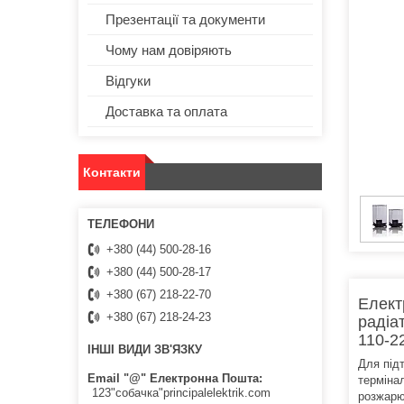
Презентації та документи
Чому нам довіряють
Відгуки
Доставка та оплата
Контакти
+380 (44) 500-28-16
+380 (44) 500-28-17
+380 (67) 218-22-70
Елект
+380 (67) 218-24-23
радіа
110-2
ІНШІ ВИДИ ЗВ'ЯЗКУ
Для під
Email "@" Електронна Пошта
терміна
123"собачка"principalelektrik.com
розжарю