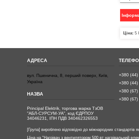
Інформа
Ціна:
5 
+380 (44)
вул. Пшенична, 8, перший поверх, Київ,
Україна
+380 (44)
+380 (67)
+380 (67)
Principal Elektrik, торгова марка ТзОВ
"АБЛ-СУРСУМ-УА", код ЄДРПОУ
34046231, ІПН ПДВ 340462326553
[Група] вироблено відповідно до міжнародних стандартів як
Ціна на "Нагрівач з вентилятором 500 вт нагрівальний еле