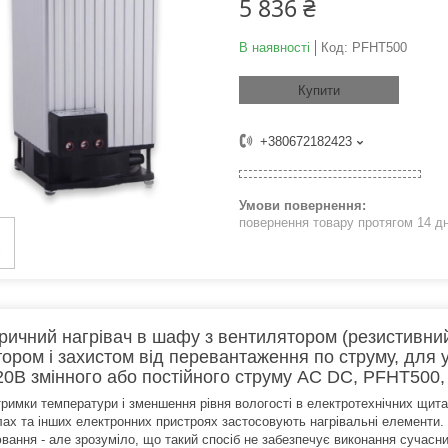
5 836 ₴
В наявності
Код:
PFHT500
Купити
+380672182423
повернення товару протягом 14 д
ричний нагрівач в шафу з вентилятором (резистивни
тором і захистом від перевантаження по струму, для у
20В змінного або постійного струму AC DC, PFHT500, P
тримки температури і зменшення рівня вологості в електротехнічних щита
лах та інших електронних пристроях застосовують нагрівальні елементи
вання - але зрозуміло, що такий спосіб не забезпечує виконання сучасн