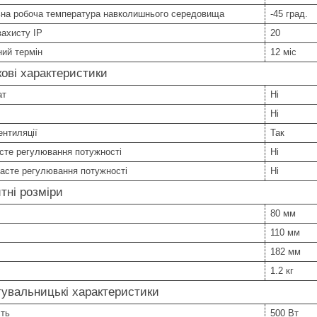
ьна робоча температура навколишнього середовища
-45 град.
захисту IP
20
ний термін
12 міс
ові характеристики
ат
Ні
Ні
нтиляції
Так
сте регулювання потужності
Ні
асте регулювання потужності
Ні
тні розміри
80 мм
110 мм
182 мм
1.2 кг
увальницькі характеристики
сть
500 Вт