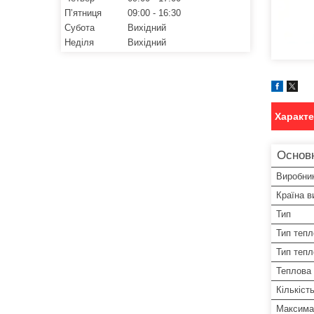
Пʼятниця
09:00
16:30
Субота
Вихідний
Неділя
Вихідний
Характ
Основ
Виробни
Країна в
Тип
Тип тепл
Тип теп
Теплова 
Кількіст
Максима