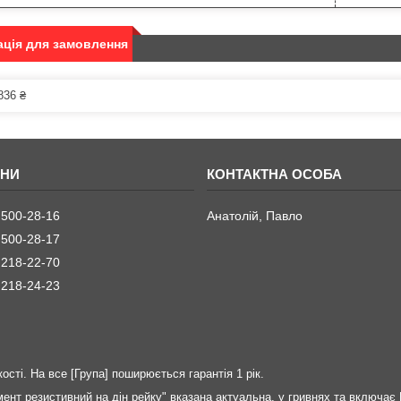
ція для замовлення
836 ₴
 500-28-16
Анатолій, Павло
 500-28-17
 218-22-70
 218-24-23
ості. На все [Група] поширюється гарантія 1 рік.
мент резистивний на дін рейку" вказана актуальна, у гривнях та включає