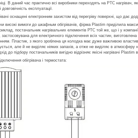
іці. В даний час практично всі виробники переходять на PTC нагрівач, як
і довговічність експлуатації.
рівачі оснащені електронним захистом від перегріву поверхні, що дає дод
чи високі вимоги до шкафным обігрівачів, фірма Plastim приділила макс
риклад, постачальник нагрівальних елементів РТС той же, що і у компанії
, застосовувана для електричного підключення всіх частин, виготовлен
ням. Пластик, з якого зроблена ця колодка має дуже важливою властивіст
ється, але й не виділяє ніяких запахів, а отже не виділяє в атмосферу 
дхід до підбору постачальників вигідно відрізняє якісні нагрівачі Plastim
ідключення обігрівача і термостата: