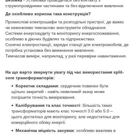
Безпека
- Установка проводиться без контакту з
струмопровідними частинами та без відключення живлення.
Де особливо корисна така конструкція?
Промислові електрошафи та розподільні пристрої, де важко
чи неможливо тимчасово знеструмити обладнання.
Системи енергоаудиту та моніторингу енергоспоживання,
особливо в діючих будівлях та підприємствах.
Сонячні електростанції, зарядні станції для електромобілів, де
потрібна установка без вимкнення живлення.
Тимчасові виміри, наприклад, у разі перевірки навантаження.
На що варто звернути увагу під час використання split-
core трансформаторів:
Коректне складання
: сердечник повинен бути
щільно закритий - навіть невеликий зазор може
погіршити точність вимірювання.
Калібрування та клас точності
: більшість таких
трансформаторів мають клас точності 3.0 або 5.0 –
цього достатньо для моніторингу, але недостатньо для
комерційного обліку енергії.
Механічна міцність засувки
: особливо важлива в