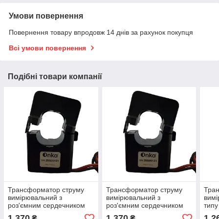
Умови повернення
Повернення товару впродовж 14 днів за рахунок покупця
Всі умови повернення
Подібні товари компанії
Трансформатор струму
Трансформатор струму
Тра
вимірювальний з
вимірювальний з
вимі
роз'ємним сердечником
роз'ємним сердечником
типу
250/5A - 1 - 1VA
200/5A - 3 - 3.75VA
- 10
1 370
1 370
1 2
₴
₴