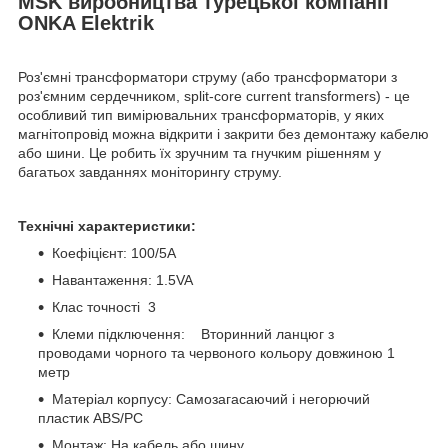
MSK виробництва турецької компанії
ONKA Elektrik
Роз'ємні трансформатори струму (або трансформатори з
роз'ємним сердечником, split-core current transformers) - це
особливий тип вимірювальних трансформаторів, у яких
магнітопровід можна відкрити і закрити без демонтажу кабелю
або шини. Це робить їх зручним та гнучким рішенням у
багатьох завданнях моніторингу струму.
Технічні характеристики:
Коефіцієнт: 100/5A
Навантаження: 1.5VA
Клас точності 3
Клеми підключення: Вторинний ланцюг з
проводами чорного та червоного кольору довжиною 1
метр
Матеріал корпусу: Самозагасаючий і негорючий
пластик ABS/PC
Монтаж: На кабель або шину