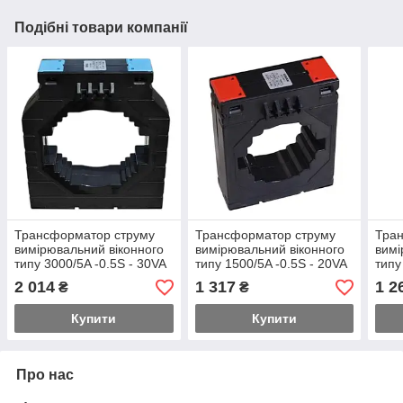
Подібні товари компанії
Трансформатор струму
Трансформатор струму
Тра
вимірювальний віконного
вимірювальний віконного
вимі
типу 3000/5A -0.5S - 30VA
типу 1500/5A -0.5S - 20VA
типу
- 100мм
- 80мм
- 10
2 014
1 317
1 2
₴
₴
Купити
Купити
Про нас