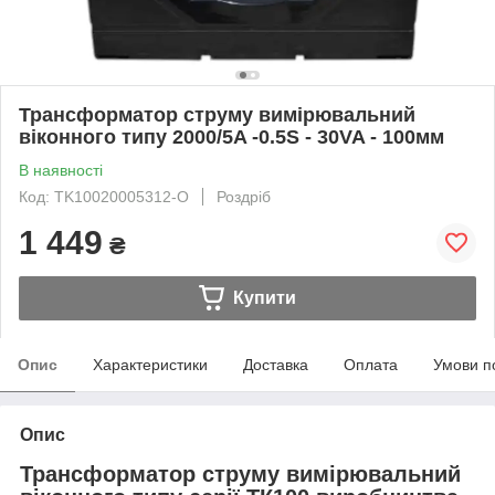
Трансформатор струму вимірювальний
віконного типу 2000/5A -0.5S - 30VA - 100мм
В наявності
Код: TK10020005312-O
Роздріб
1 449
₴
Купити
Опис
Характеристики
Доставка
Оплата
Умови п
Опис
Трансформатор струму вимірювальний