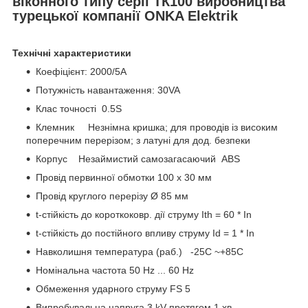
віконного типу серії ТК100 виробництва
турецької компанії ONKA Elektrik
Технічні характеристики
Коефіцієнт: 2000/5A
Потужність навантаження: 30VA
Клас точності 0.5S
Клемник Незнімна кришка; для проводів із високим
поперечним перерізом; з латуні для дод. безпеки
Корпус Незаймистий самозагасаючий ABS
Провід первинної обмотки 100 x 30 мм
Провід круглого перерізу Ø 85 мм
t-стійкість до короткоковр. дії струму Ith = 60 * In
t-стійкість до постійного впливу струму Id = 1 * In
Навколишня температура (раб.) -25C ~+85C
Номінальна частота 50 Hz ... 60 Hz
Обмеження ударного струму FS 5
Випробувальна напруга 3 kV протягом 1 хв