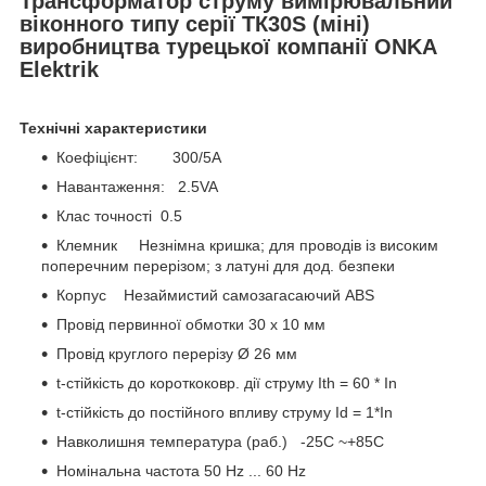
Трансформатор струму вимірювальний
віконного типу серії ТК30S (міні)
виробництва турецької компанії ONKA
Elektrik
Технічні характеристики
Коефіцієнт: 300/5A
Навантаження: 2.5VA
Клас точності 0.5
Клемник Незнімна кришка; для проводів із високим
поперечним перерізом; з латуні для дод. безпеки
Корпус Незаймистий самозагасаючий ABS
Провід первинної обмотки 30 x 10 мм
Провід круглого перерізу Ø 26 мм
t-стійкість до короткоковр. дії струму Ith = 60 * In
t-стійкість до постійного впливу струму Id = 1*In
Навколишня температура (раб.) -25C ~+85C
Номінальна частота 50 Hz ... 60 Hz