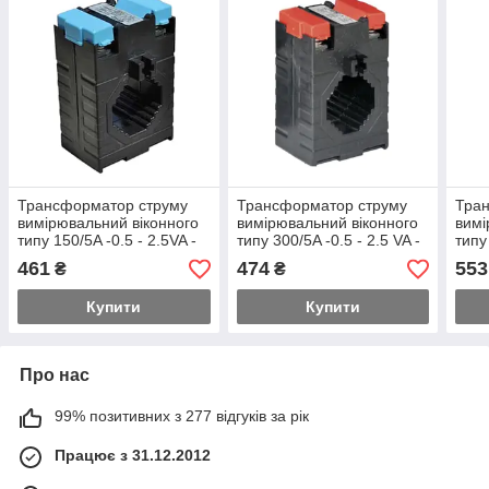
Трансформатор струму
Трансформатор струму
Тра
вимірювальний віконного
вимірювальний віконного
вимі
типу 150/5A -0.5 - 2.5VA -
типу 300/5A -0.5 - 2.5 VA -
типу
30мм серія міні
30мм серія міні
40м
461
474
553
₴
₴
Купити
Купити
Про нас
99% позитивних з 277 відгуків за рік
Працює з 31.12.2012