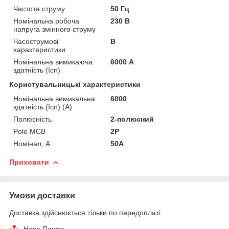
Частота струму
50 Гц
Номінальна робоча
230 В
напруга змінного струму
Часострумові
B
характеристики
Номінальна вимикаюча
6000 А
здатність (Icn)
Користувальницькі характеристики
Номінальна вимикальна
6000
здатність (Icn) (А)
Полюсність
2-полюсний
Pole MCB
2P
Номінал, А
50А
Приховати
Умови доставки
Доставка здійснюється тільки по передоплаті.
Нова Пошта