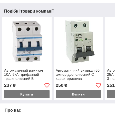
Подібні товари компанії
Автоматичний вимикач
Автоматичний вимикач 50
Авто
10А, 6кА, трифазний
ампер двополюсний C
25А,
трьохполюсний B
характеристика
3-п
характеристика
237
250
251
₴
₴
Купити
Купити
Про нас