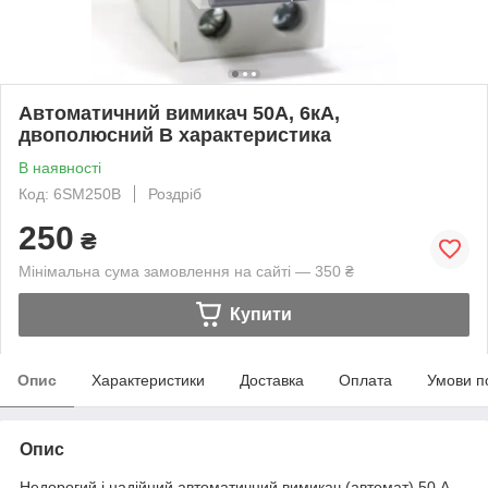
Автоматичний вимикач 50А, 6кА,
двополюсний B характеристика
В наявності
Код: 6SM250B
Роздріб
250
₴
Мінімальна сума замовлення на сайті — 350 ₴
Купити
Опис
Характеристики
Доставка
Оплата
Умови п
Опис
Недорогий і надійний автоматичний вимикач (автомат) 50 А