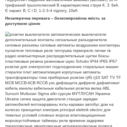
трифазний трьохполюсний B характеристика струм К. З. 6кА.
Є характ. В, C і D, 1-2-3-4 підлогу, 10кА
Незаперечна перевага – безкомпромісна якість за
доступною ціною