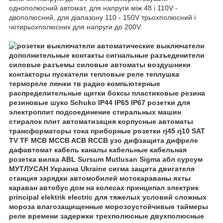
однополюсний автомат, для напруги між 48 і 110V -
двополюсний, для діапазону 110 - 150V трьохполюсний і
чотирьохполюсних для напруги до 200V.