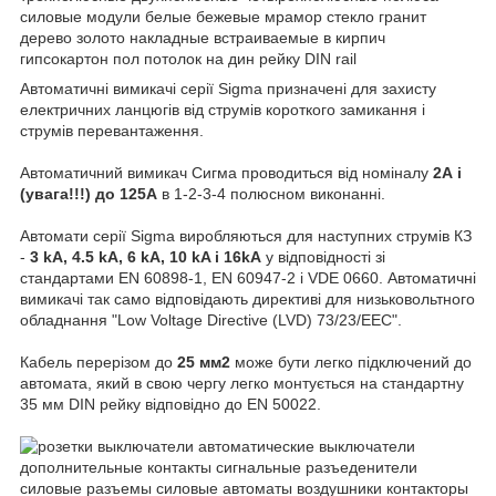
Автоматичні вимикачі серії Sigma призначені для захисту
електричних ланцюгів від струмів короткого замикання і
струмів перевантаження.
Автоматичний вимикач Сигма проводиться від номіналу
2А і
(увага!!!) до 125А
в 1-2-3-4 полюсном виконанні.
Автомати серії Sigma виробляються для наступних струмів КЗ
-
3 kA, 4.5 kA, 6 kA, 10 kA і 16kA
у відповідності зі
стандартами EN 60898-1, EN 60947-2 і VDE 0660. Автоматичні
вимикачі так само відповідають директиві для низьковольтного
обладнання "Low Voltage Directive (LVD) 73/23/EEC".
Кабель перерізом до
25 мм2
може бути легко підключений до
автомата, який в свою чергу легко монтується на стандартну
35 мм DIN рейку відповідно до EN 50022.