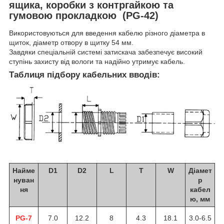
ящика, коробки з контргайкою та
гумовою прокладкою (PG-42)
Використовуються для введення кабелю різного діаметра в
щиток, діаметр отвору в щитку 54 мм.
Завдяки спеціальній системі затискача забезпечує високий
ступінь захисту від вологи та надійно утримує кабель.
Таблиця підбору кабельних вводів:
Найме
D1
D2
L
T
W
Діамет
нуван
р
ня
кабел
ю, мм
PG-7
7.0
12.2
8
4.3
18.1
3.0-6.5