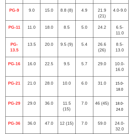
PG-9
9.0
15.0
8.8 (8)
4.9
21.9
4.0-9.0
(21)
PG-11
11.0
18.0
8.5
5.0
24.2
6.5-
11.0
PG-
13.5
20.0
9.5 (9)
5.4
26.6
8.5-
13.5
(26)
13.0
PG-16
16.0
22.5
9.5
5.7
29.0
10.0-
16.0
PG-21
21.0
28.0
10.0
6.0
31.0
15.0-
18.0
PG-29
29.0
36.0
11.5
7.0
46 (45)
18.0-
(15)
24.0
PG-36
36.0
47.0
12 (15)
7.0
59.0
24.0-
32.0