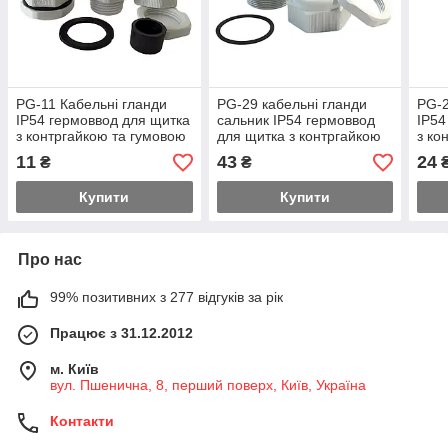
PG-11 Кабельні гланди
PG-29 кабельні гланди
PG-2
IP54 гермоввод для щитка
сальник IP54 гермоввод
IP54
з контргайкою та гумовою
для щитка з контргайкою
з ко
прокладкою
та гумовою прокладкою
про
11
43
24
₴
₴
Купити
Купити
Про нас
99% позитивних з 277 відгуків за рік
Працює з 31.12.2012
м. Київ
вул. Пшенична, 8, перший поверх, Київ, Україна
Контакти