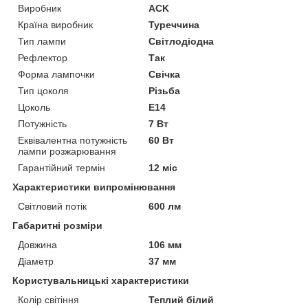
Виробник
ACK
Країна виробник
Туреччина
Тип лампи
Світлодіодна
Рефлектор
Так
Форма лампочки
Свічка
Тип цоколя
Різьба
Цоколь
E14
Потужність
7 Вт
Еквівалентна потужність
60 Вт
лампи розжарювання
Гарантійний термін
12 міс
Характеристики випромінювання
Світловий потік
600 лм
Габаритні розміри
Довжина
106 мм
Діаметр
37 мм
Користувальницькі характеристики
Колір світіння
Теплий білий