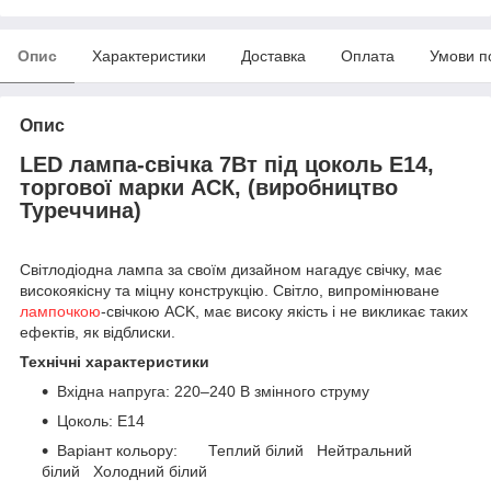
Опис
Характеристики
Доставка
Оплата
Умови п
Опис
LED лампа-свічка 7Вт під цоколь Е14,
торгової марки АСК, (виробництво
Туреччина)
Світлодіодна лампа за своїм дизайном нагадує свічку, має
високоякісну та міцну конструкцію. Світло, випромінюване
лампочкою
-свічкою ACK, має високу якість і не викликає таких
ефектів, як відблиски.
Технічні характеристики
Вхідна напруга: 220–240 В змінного струму
Цоколь: Е14
Варіант кольору: Теплий білий Нейтральний
білий Холодний білий