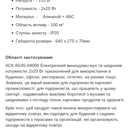
Напруга - - 220 В
Потужність - 2x20 Вт
Матеріал - Алюміній + АБС
Область впливу - 100 м²
Ступінь захисту - IP20
Габаритні розміри - 640 х 270 х 70мм
Області застосування
ACK AG45-04000 Електричний винищувач мух та шкідників
потужністю 2x20 Вт призначений для використання в
будинках, офісах, ресторанах, готелях, на ринках тощо.
Зокрема, це вкрай важливо для підприємств харчової
промисловості: для підприємств, що працюють у цьому
секторі , надзвичайно важливо боротися з мухами та
шкідниками з погляду гігієни харчових продуктів та здоров'я.
Крім того, цей продукт також можна використовувати на
відкритому повітрі, він підходить для будинків з садами,
підприємств з терасами та організацій, які організовують
заходи на відкритому повітрі.