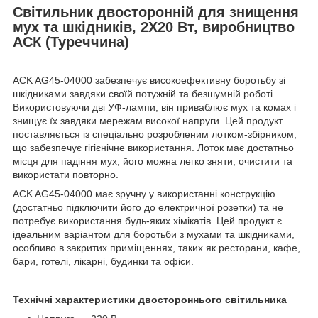
Світильник двосторонній для знищення
мух та шкідників, 2X20 Вт, виробництво
АСК (Туреччина)
ACK AG45-04000 забезпечує високоефективну боротьбу зі
шкідниками завдяки своїй потужній та безшумній роботі.
Використовуючи дві УФ-лампи, він приваблює мух та комах і
знищує їх завдяки мережам високої напруги. Цей продукт
поставляється із спеціально розробленим лотком-збірником,
що забезпечує гігієнічне використання. Лоток має достатньо
місця для падіння мух, його можна легко зняти, очистити та
використати повторно.
ACK AG45-04000 має зручну у використанні конструкцію
(достатньо підключити його до електричної розетки) та не
потребує використання будь-яких хімікатів. Цей продукт є
ідеальним варіантом для боротьби з мухами та шкідниками,
особливо в закритих приміщеннях, таких як ресторани, кафе,
бари, готелі, лікарні, будинки та офіси.
Технічні характеристики двостороннього світильника