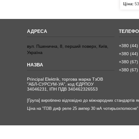
Ціна:
53
+380 (44)
вул. Пшенична, 8, перший поверх, Київ,
Україна
+380 (44)
+380 (67)
+380 (67)
Principal Elektrik, торгова марка ТзОВ
"АБЛ-СУРСУМ-УА", код ЄДРПОУ
34046231, ІПН ПДВ 340462326553
[Група] вироблено відповідно до міжнародних стандартів як
Ціна на "ПЗВ диф реле 25 ампер 30 мА чотирьохполюсне" 