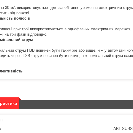
на 30 мА використовується для запобігання ураження електричним стр
стить від пожежі.
лькість полюсів
олюсні пристрої використовуються в однофазних електричних мережах, а
жі на три фази відповідно.
мінальний струм
нальний струм ПЗВ повинен бути таким же або вище, ніж у автоматичного
одить через ПЗВ струм повинен бути нижче, ніж номінальний струм само
лективність
еристики
ні
к
ABL SUR