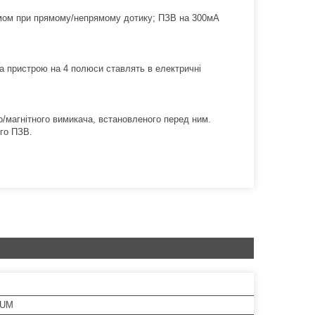
умом при прямому/непрямому дотику; ПЗВ на 300мА
 пристрою на 4 полюси ставлять в електричні
/магнітного вимикача, встановленого перед ним.
го ПЗВ.
SUM