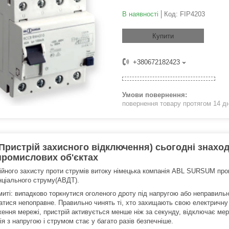
В наявності
Код:
FIP4203
Купити
+380672182423
повернення товару протягом 14 д
Пристрій захисного відключення) сьогодні знаход
 промислових об'єктах
ійного захисту проти струмів витоку німецька компанія ABL SURSUM пр
ціального струму(АВДТ).
миті: випадково торкнутися оголеного дроту під напругою або неправильн
атися непоправне. Правильно чинять ті, хто захищають свою електричн
ення мережі, пристрій активується менше ніж за секунду, відключає ме
я з напругою і струмом стає у багато разів безпечніше.