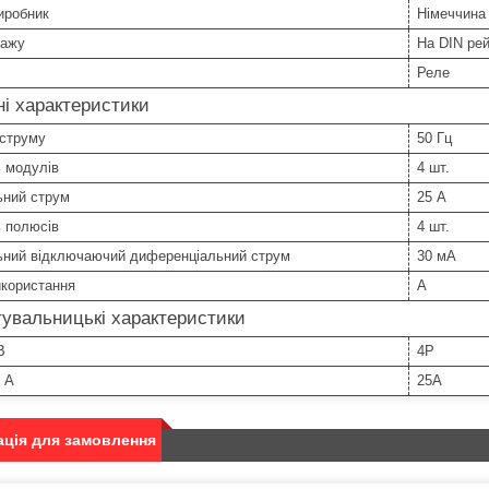
иробник
Німеччина
тажу
На DIN ре
Реле
ні характеристики
 струму
50 Гц
ь модулів
4 шт.
ьний струм
25 А
ь полюсів
4 шт.
ьний відключаючий диференціальний струм
30 мА
икористання
А
увальницькі характеристики
B
4P
 А
25А
ція для замовлення