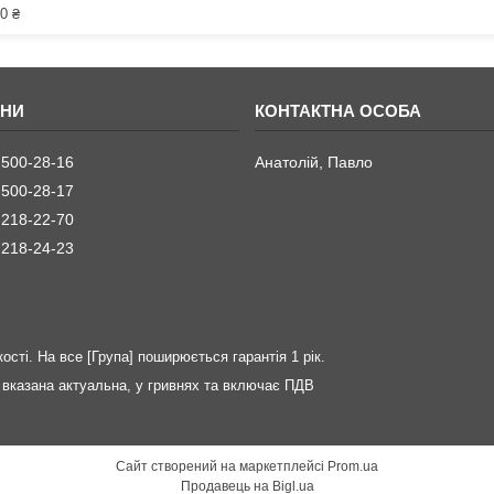
0 ₴
 500-28-16
Анатолій, Павло
 500-28-17
 218-22-70
 218-24-23
ості. На все [Група] поширюється гарантія 1 рік.
вказана актуальна, у гривнях та включає ПДВ
Сайт створений на маркетплейсі
Prom.ua
Продавець на Bigl.ua