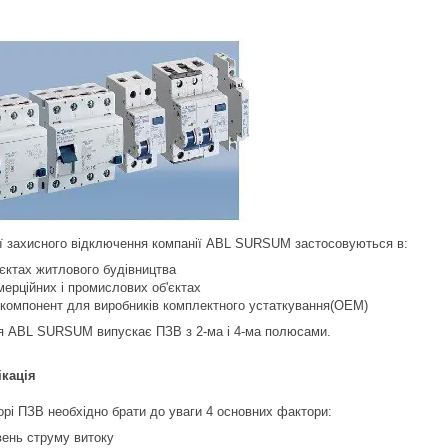
ї захисного відключення компанії ABL SURSUM застосовуються в:
'єктах житлового будівництва
мерційних і промислових об'єктах
 компонент для виробників комплектного устаткування(OEM)
я ABL SURSUM випускає ПЗВ з 2-ма і 4-ма полюсами.
кація
орі ПЗВ необхідно брати до уваги 4 основних фактори:
вень струму витоку