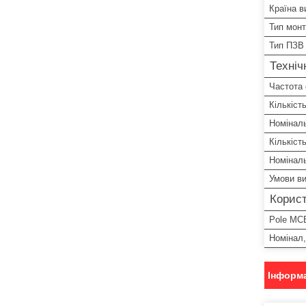
Країна в
Тип мон
Тип ПЗВ
Техніч
Частота
Кількіст
Номінал
Кількіст
Номінал
Умови в
Корист
Pole MC
Номінал,
Інформа