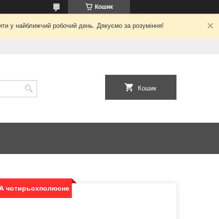
Кошик
ити у найближчий робочий день. Дякуємо за розуміння!
Кошик
мА чотирьохполюсне