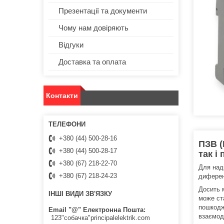
Презентації та документи
Чому нам довіряють
Відгуки
Доставка та оплата
Контакти
+380 (44) 500-28-16
ПЗВ (
+380 (44) 500-28-17
так і
+380 (67) 218-22-70
Для над
+380 (67) 218-24-23
диферен
Досить 
ІНШІ ВИДИ ЗВ'ЯЗКУ
може ст
пошкодж
Email "@" Електронна Пошта
взаємоді
123"собачка"principalelektrik.com