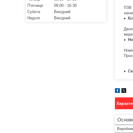
Пʼятниця
09:00
16:30
ПЗВ 
Субота
Вихідний
захи
Неділя
Вихідний
Кі
Двоп
мере
Но
Номі
Прох
Се
Характ
Основ
Виробни