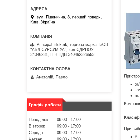
вул. Пшенична, 8, перший поверх,
Київ, Україна
Principal Elektrik, торгова марка ТзОВ
"АБЛ-СУРСУМ-УА", код ЄДРПОУ
34046231, ІПН ПДВ 340462326553
Пристро
Анатолій, Павло
об
ко
як
Компані
Графік роботи
Класифі
Понеділок
09:00
17:00
Вівторок
09:00
17:00
При виб
Середа
09:00
17:00
Рі
Четвер
09:00
17:00