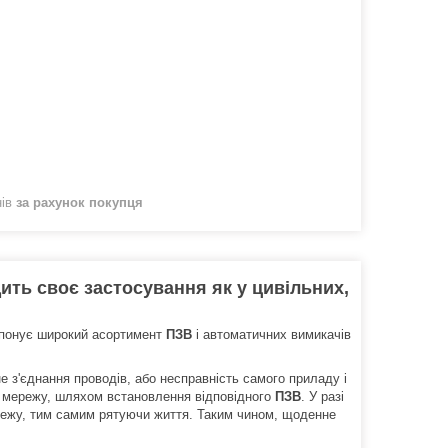
нів
за рахунок покупця
ить своє застосування як у цивільних,
опонує широкий асортимент
ПЗВ
і автоматичних вимикачів
е з'єднання проводів, або несправність самого приладу і
у мережу, шляхом встановлення відповідного
ПЗВ
. У разі
режу, тим самим рятуючи життя. Таким чином, щоденне