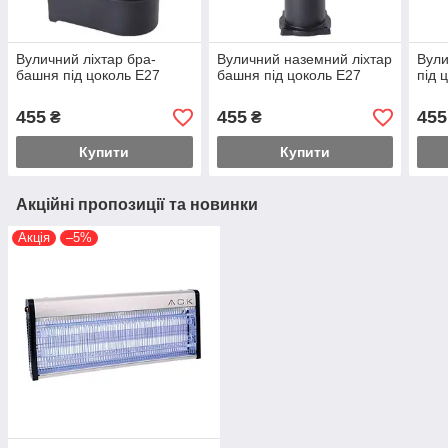
Вуличний ліхтар бра-
Вуличний наземний ліхтар
Вули
башня під цоколь Е27
башня під цоколь Е27
під 
455
455
455
₴
₴
Купити
Купити
Акційні пропозиції та новинки
Акція
–5%