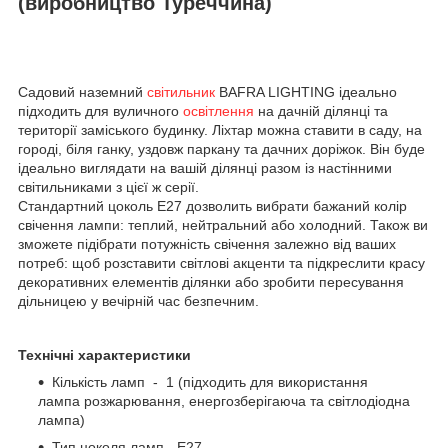
(виробництво Туреччина)
Садовий наземний
світильник
BAFRA LIGHTING ідеально
підходить для вуличного
освітлення
на дачній ділянці та
території заміського будинку. Ліхтар можна ставити в саду, на
городі, біля ганку, уздовж паркану та дачних доріжок. Він буде
ідеально виглядати на вашій ділянці разом із настінними
світильниками з цієї ж серії.
Стандартний цоколь Е27 дозволить вибрати бажаний колір
свічення лампи: теплий, нейтральний або холодний. Також ви
зможете підібрати потужність свічення залежно від ваших
потреб: щоб розставити світлові акценти та підкреслити красу
декоративних елементів ділянки або зробити пересування
дільницею у вечірній час безпечним.
Технічні характеристики
Кількість ламп - 1 (підходить для використання
лампа розжарювання, енергозберігаюча та світлодіодна
лампа)
Тип цоколя ламп - E27