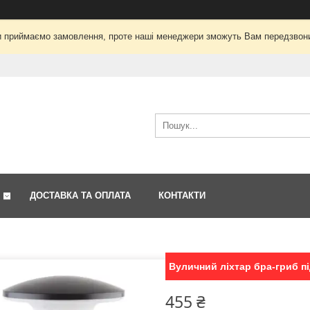
і ми приймаємо замовлення, проте наші менеджери зможуть Вам передзвон
ДОСТАВКА ТА ОПЛАТА
КОНТАКТИ
Вуличний ліхтар бра-гриб п
455 ₴