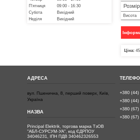
Розмі
Пʼятниця
09:00
16:30
Субота
Вихідний
Висота
Неділя
Вихідний
Інформа
Ціна:
45
+380 (44)
вул. Пшенична, 8, перший поверх, Київ,
Україна
+380 (44)
+380 (67)
+380 (67)
Principal Elektrik, торгова марка ТзОВ
"АБЛ-СУРСУМ-УА", код ЄДРПОУ
34046231, ІПН ПДВ 340462326553