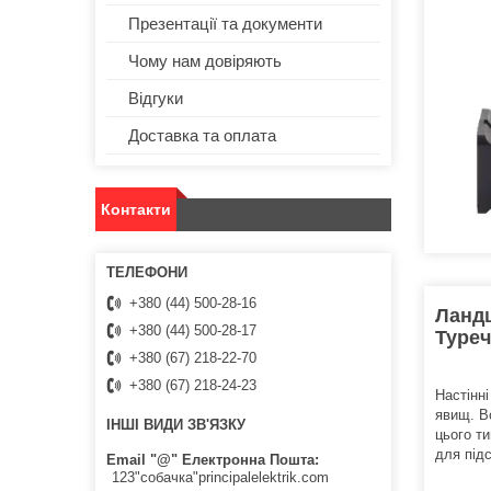
Презентації та документи
Чому нам довіряють
Відгуки
Доставка та оплата
Контакти
+380 (44) 500-28-16
Ландш
+380 (44) 500-28-17
Туреч
+380 (67) 218-22-70
+380 (67) 218-24-23
Настінн
явищ. В
ІНШІ ВИДИ ЗВ'ЯЗКУ
цього т
для під
Email "@" Електронна Пошта
123"собачка"principalelektrik.com