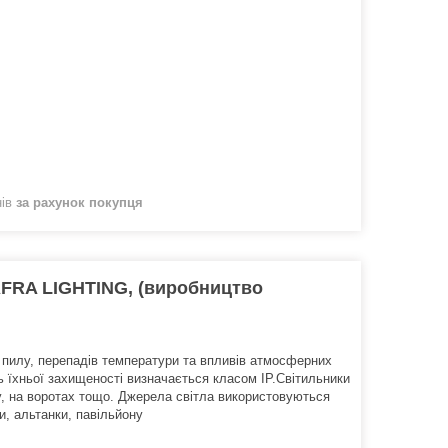
нів
за рахунок покупця
AFRA LIGHTING, (виробництво
, пилу, перепадів температури та впливів атмосферних
ь їхньої захищеності визначається класом IP.Світильники
ну, на воротах тощо. Джерела світла використовуються
и, альтанки, павільйону