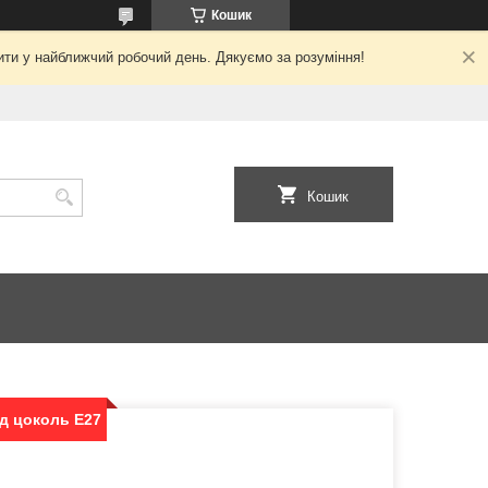
Кошик
ити у найближчий робочий день. Дякуємо за розуміння!
Кошик
ід цоколь Е27