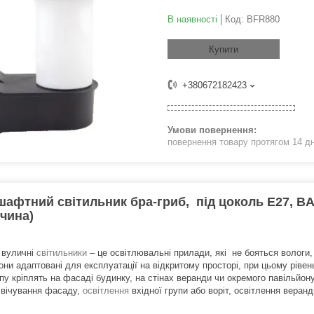
В наявності
Код:
BFR880
Купити
+380672182423
повернення товару протягом 14 д
афтний світильник бра-гриб, під цоколь Е27, B
чина)
і вуличні
світильники
– це освітлювальні прилади, які не бояться вологи
они адаптовані для експлуатації на відкритому просторі, при цьому рівен
ипу кріплять на фасаді будинку, на стінах веранди чи окремого павільйо
свічування фасаду,
освітлення
вхідної групи або воріт, освітлення веранд