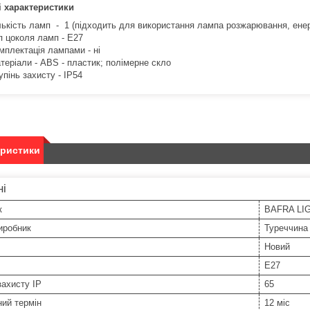
і характеристики
лькість ламп - 1 (підходить для використання лампа розжарювання, енер
п цоколя ламп - E27
мплектація лампами - ні
теріали - ABS - пластик; полімерне скло
упінь захисту - IP54
еристики
ні
к
BAFRA LI
иробник
Туреччина
Новий
E27
захисту IP
65
ний термін
12 міс