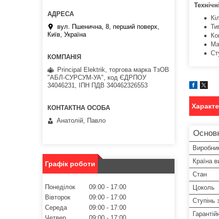
Технічн
Кі
вул. Пшенична, 8, перший поверх,
Ти
Київ, Україна
Ко
Ма
Ст
Principal Elektrik, торгова марка ТзОВ
"АБЛ-СУРСУМ-УА", код ЄДРПОУ
34046231, ІПН ПДВ 340462326553
Характ
Анатолій, Павло
Основ
Виробни
Країна в
Графік роботи
Стан
Понеділок
09:00
17:00
Цоколь
Вівторок
09:00
17:00
Ступінь 
Середа
09:00
17:00
Гарантій
Четвер
09:00
17:00