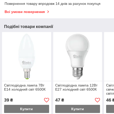
Повернення товару впродовж 14 днів за рахунок покупця
Всі умови повернення
Подібні товари компанії
Світлодіодна лампа 7Вт
Світлодіодна лампа 12Вт
Світ
Е14 холодний світ 6500К
Е27 холодний світ 6500К
свіч
світ
39
47
46
₴
₴
Купити
Купити