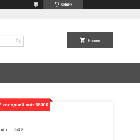
Кошик
Кошик
7 холодний світ 6500К
айті — 350 ₴