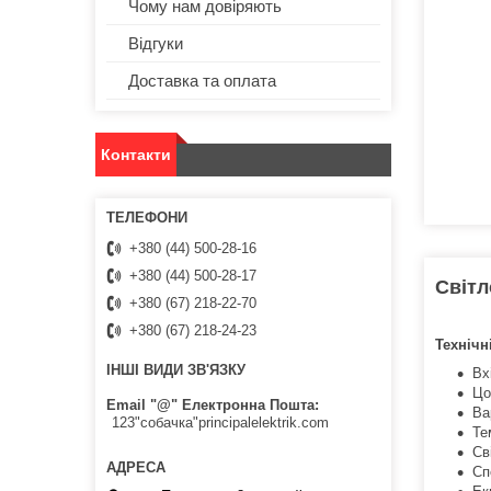
Чому нам довіряють
Відгуки
Доставка та оплата
Контакти
+380 (44) 500-28-16
+380 (44) 500-28-17
Світл
+380 (67) 218-22-70
+380 (67) 218-24-23
Технічн
ІНШІ ВИДИ ЗВ'ЯЗКУ
Вх
Цо
Email "@" Електронна Пошта
Ва
123"собачка"principalelektrik.com
Т
Св
Сп