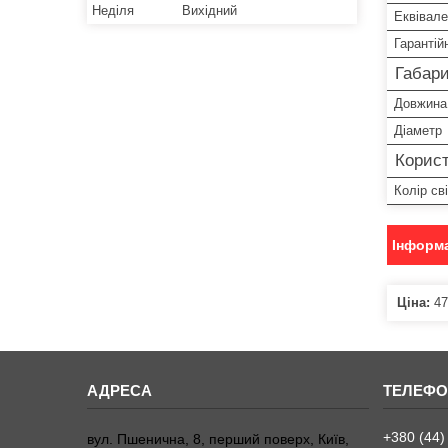
Неділя
Вихідний
Еквівал
Гарантій
Габари
Довжина
Діаметр
Корист
Колір сві
Інформа
Ціна:
47
+380 (44)
вул. Пшенична, 8, перший поверх, Київ,