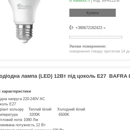
В наявності
Код:
BFR212-B
Купити
+380672182423
повернення товару протягом 14 д
одіодна лампа (LED) 12Вт під цоколь Е27 BAFRA 
і характеристики
ідна напруга 220-240V AC
коль E27
ріант кольору Теплий білий Холодний білий
емпература 3200K 6500K
ітловий потік 1080 Лм
оживана потужність 12 Вт