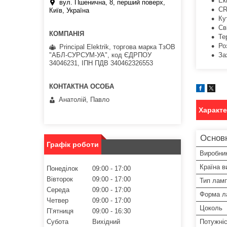
Ек
вул. Пшенична, 8, перший поверх,
CR
Київ, Україна
Ку
Св
Те
Ро
Principal Elektrik, торгова марка ТзОВ
"АБЛ-СУРСУМ-УА", код ЄДРПОУ
За
34046231, ІПН ПДВ 340462326553
Анатолій, Павло
Характ
Основ
Графік роботи
Виробни
Країна в
Понеділок
09:00
17:00
Вівторок
09:00
17:00
Тип лам
Середа
09:00
17:00
Форма л
Четвер
09:00
17:00
Цоколь
Пʼятниця
09:00
16:30
Потужні
Субота
Вихідний