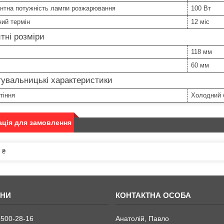
ентна потужність лампи розжарювання
100 Вт
ний термін
12 міс
тні розміри
118 мм
60 мм
увальницькі характеристики
тіння
Холодний 
ція для замовлення
 ₴
 500-28-16
Анатолій, Павло