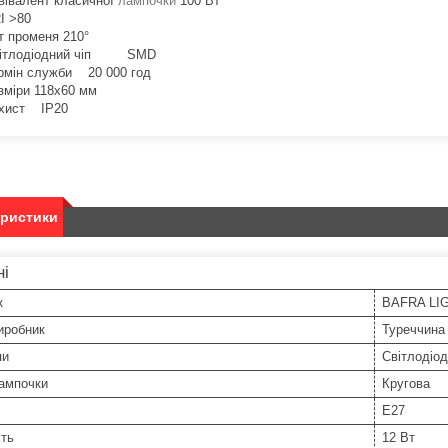
вівалент класичної
лампочки
100 Вт
I >80
т променя 210°
ітлодіодний чіп SMD
рмін служби 20 000 год
зміри 118х60 мм
хист IP20
еристики
ні
к
BAFRA LI
иробник
Туреччина
пи
Світлодіо
ампочки
Кругова
E27
сть
12 Вт