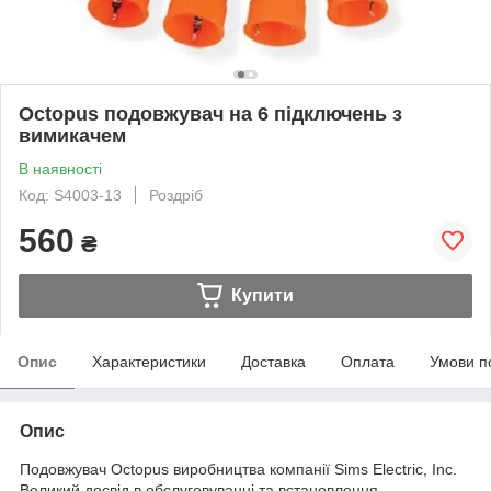
Octopus подовжувач на 6 підключень з
вимикачем
В наявності
Код: S4003-13
Роздріб
560
₴
Купити
Опис
Характеристики
Доставка
Оплата
Умови п
Опис
Подовжувач Octopus виробництва компанії Sims Electric, Inc.
Великий досвід в обслуговуванні та встановлення