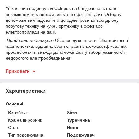
Унікальний подовжувач Octopus на 6 підключень стане
незамінним помічником вдома, в офісі і на дачі. Octopus
допоможе вам підключити до однієї розетки всю дрібну
побутову техніку на кухні, оргтехніку в офісі або
електроприлади на дачі.
Придбати подовжувач
Octopus дуже просто. Звертайтеся і
наш колектив, відданих своїй справі і висококваліфікованих
професіоналів, завжди допоможе Вам у виборі надійного і
недорогого електрообладнання.
Приховати
Характеристики
Основні
Виробник
Sims
Країна виробник
Туреччина
Стан
Нове
Тип подовжувача
Подовжувач