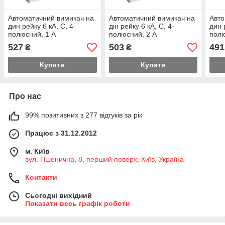
Автоматичний вимикач на
Автоматичний вимикач на
Авто
дин рейку 6 кА, С, 4-
дін рейку 6 кА, С, 4-
дин 
полюсний, 1 А
полюсний, 2 А
полю
527
503
491
₴
₴
Купити
Купити
Про нас
99% позитивних з 277 відгуків за рік
Працює з 31.12.2012
м. Київ
вул. Пшенична, 8, перший поверх, Київ, Україна
Контакти
Сьогодні вихідний
Показати весь графік роботи