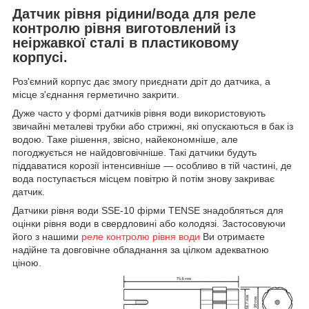
Датчик рівня рідини/вода для реле
контролю рівня виготовлений із
неіржавкої сталі в пластиковому
корпусі.
Роз'ємний корпус дає змогу приєднати дріт до датчика, а
місце з'єднання герметично закрити.
Дуже часто у формі датчиків рівня води використовують
звичайні металеві трубки або стрижні, які опускаються в бак із
водою. Таке рішення, звісно, найекономніше, але
погоджується не найдовговічніше. Такі датчики будуть
піддаватися корозії інтенсивніше — особливо в тій частині, де
вода поступається місцем повітрю й потім знову закриває
датчик.
Датчики рівня води SSE-10 фірми TENSE знадобляться для
оцінки рівня води в свердловині або колодязі. Застосовуючи
його з нашими
реле контролю рівня води
Ви отримаєте
надійне та довговічне обладнання за цілком адекватною
ціною.