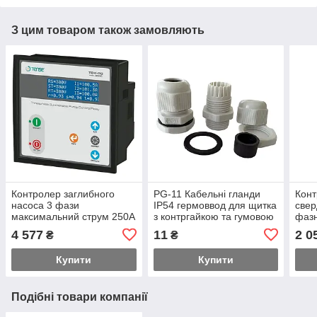
З цим товаром також замовляють
Контролер заглибного
PG-11 Кабельні гланди
Конт
насоса 3 фази
IP54 гермоввод для щитка
свер
максимальний струм 250А
з контргайкою та гумовою
фазн
трансформатори струму в
прокладкою
захи
4 577
11
2 0
₴
₴
комлекті
Купити
Купити
Подібні товари компанії