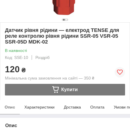
Датчик рівня рідини — електрод TENSE для
реле контролю рівня рідини SSR-05 VSR-05
SSR-05D MDK-02
В наявності
Код: SSE-10
Роздріб
120
₴
Мінімальна сума замовлення на сайті — 350 ₴
Купити
Опис
Характеристики
Доставка
Оплата
Умови п
Опис