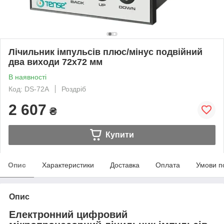
Лічильник імпульсів плюс/мінус подвійний
два виходи 72х72 мм
В наявності
Код: DS-72A
Роздріб
2 607
₴
Купити
Опис
Характеристики
Доставка
Оплата
Умови п
Опис
Електронний цифровий