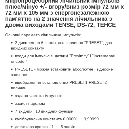
мікропроцесорний лічильник імпульсів
плюс/мінус +/- вгору/вниз розмір 72 мм х
72 мм х 105 мм з енергонезалежною
пам'яттю на 2 значення лічильника з
двома виходами TENSE, DS-72, ТЕНСЕ
Основні параметр лічильника імпульсів:
2 дисплея по 6 знаків; два значення "PRESET", два
вихідних контакту
входи для імпульсів, датчикf "Proximity" і "Incremental
encoder"
PRESET1 - можна встановити абсолютне і відносне
значення
відображення встановлених PRESET1 PRESET2
величин
задана частота імпульсів
захист паролем
7 вхідних і 10 вихідних функцій
калібрувальна константа 0,00001 ... 9,99999
десяткова крапка - 1 .... 5 знаків