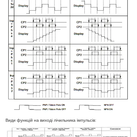
Види функцій на виході лічильника імпульсів: