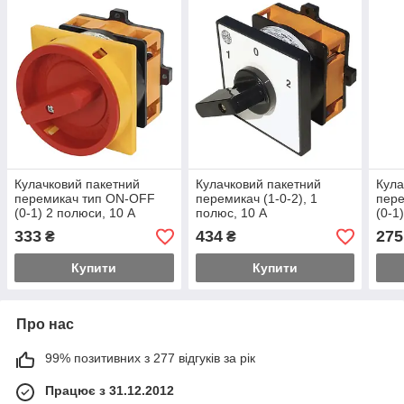
Кулачковий пакетний
Кулачковий пакетний
Кула
перемикач тип ON-OFF
перемикач (1-0-2), 1
пер
(0-1) 2 полюси, 10 А
полюс, 10 А
(0-1
333
434
275
₴
₴
Купити
Купити
Про нас
99% позитивних з 277 відгуків за рік
Працює з 31.12.2012