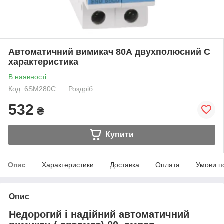
Автоматичний вимикач 80А двухполюсний C
характеристика
В наявності
Код: 6SM280C
Роздріб
532
₴
Купити
Опис
Характеристики
Доставка
Оплата
Умови п
Опис
Недорогий і надійний автоматичний