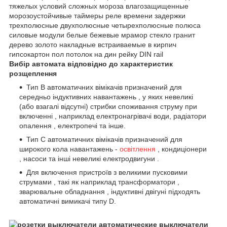
Вибір автомата відповідно до характеристик
розщеплення
Тип B автоматичних вімікачів призначений для
середньо індуктивних навантажень , у яких невеликі
(або взагалі відсутні) стрибки споживання струму при
включенні , наприклад електронагрівачі води, радіатори
опалення , електропечі та інше.
Тип C автоматичних вімікачів призначений для
широкого кола навантажень -
освітлення
, кондиціонери
, насоси та інші невеликі електродвигуни .
Для включення пристроїв з великими пусковими
струмами , такі як наприклад трансформатори ,
зварювальне обладнання , індуктивні двігуні підходять
автоматичні вимикачі типу D.