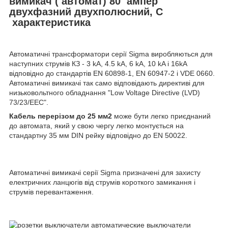
вимикач ( автомат) 80 ампер
двухфазний двухполюсний, C
характеристика
Автоматичні трансформатори серії Sigma виробляються для
наступних струмів КЗ - 3 kA, 4.5 kA, 6 kA, 10 kA і 16kA
відповідно до стандартів EN 60898-1, EN 60947-2 і VDE 0660.
Автоматичні вимикачі так само відповідають директиві для
низьковольтного обладнання "Low Voltage Directive (LVD)
73/23/EEC".
Кабель перерізом до 25 мм2
може бути легко приєднаний
до автомата, який у свою чергу легко монтується на
стандартну 35 мм DIN рейку відповідно до EN 50022.
Автоматичні вимикачі серії Sigma призначені для захисту
електричних ланцюгів від струмів короткого замикання і
струмів перевантаження.