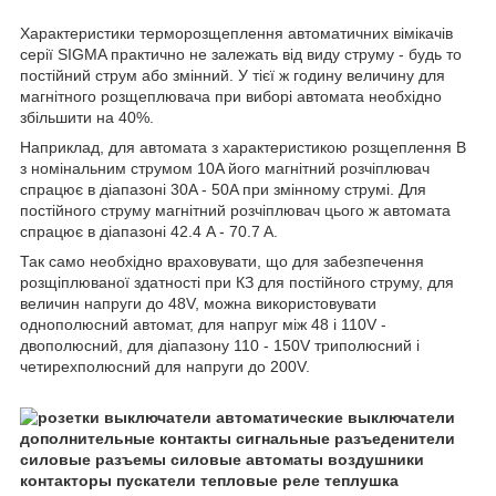
Характеристики терморозщеплення автоматичних вімікачів
серії SIGMA практично не залежать від виду струму - будь то
постійний струм або змінний. У тієї ж годину величину для
магнітного розщеплювача при виборі автомата необхідно
збільшити на 40%.
Наприклад, для автомата з характеристикою розщеплення B
з номінальним струмом 10A його магнітний розчіплювач
спрацює в діапазоні 30A - 50A при змінному струмі. Для
постійного струму магнітний розчіплювач цього ж автомата
спрацює в діапазоні 42.4 A - 70.7 A.
Так само необхідно враховувати, що для забезпечення
розщіплюваної здатності при КЗ для постійного струму, для
величин напруги до 48V, можна використовувати
однополюсний автомат, для напруг між 48 і 110V -
двополюсний, для діапазону 110 - 150V триполюсний і
четирехполюсний для напруги до 200V.