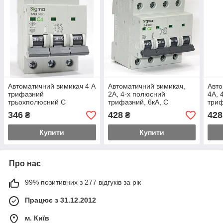
Автоматичний вимикач 4 А
Автоматичний вимикач,
Авто
трифазний
2А, 4-х полюсний
4А, 
трьохполюсний C
трифазний, 6кА, С
триф
характеристика
характеристика
хара
346
428
428
₴
₴
Купити
Купити
Про нас
99% позитивних з 277 відгуків за рік
Працює з 31.12.2012
м. Київ