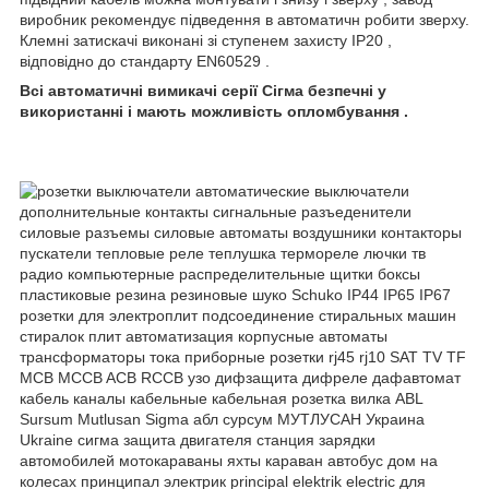
виробник рекомендує підведення в автоматичн робити зверху.
Клемні затискачі виконані зі ступенем захисту IP20 ,
відповідно до стандарту EN60529 .
Всі автоматичні вимикачі серії Сігма безпечні у
використанні і мають можливість опломбування .