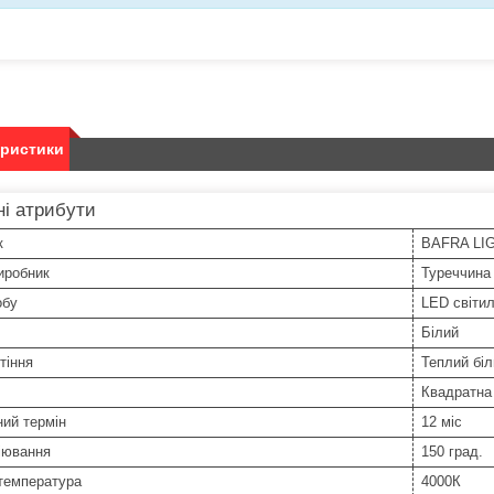
еристики
і атрибути
к
BAFRA LI
иробник
Туреччина
обу
LED світи
Білий
тіння
Теплий біл
Квадратна
ний термін
12 міс
іювання
150 град.
температура
4000К