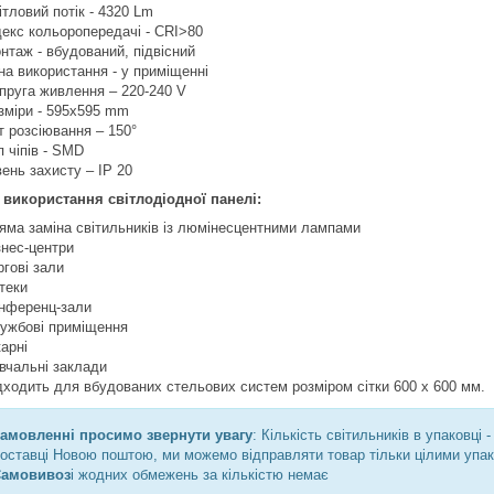
ітловий потік - 4320 Lm
декс кольоропередачі - CRI>80
нтаж - вбудований, підвісний
на використання - у приміщенні
пруга живлення – 220-240 V
зміри - 595х595 mm
т розсіювання – 150°
п чіпів - SMD
вень захисту – IP 20
 використання світлодіодної панелі:
яма заміна світильників із люмінесцентними лампами
знес-центри
ргові зали
теки
нференц-зали
ужбові приміщення
карні
вчальні заклади
дходить для вбудованих стельових систем розміром сітки 600 х 600 мм.
замовленні просимо звернути увагу
: Кількість світильників в упаковці -
оставці Новою поштою, ми можемо відправляти товар тільки цілими упаковка
амовивоз
і жодних обмежень за кількістю немає