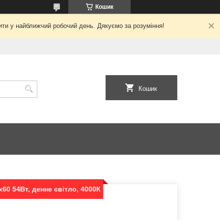
Кошик
ити у найближчий робочий день. Дякуємо за розуміння!
Кошик
60 54Вт, денне світло, 4000К