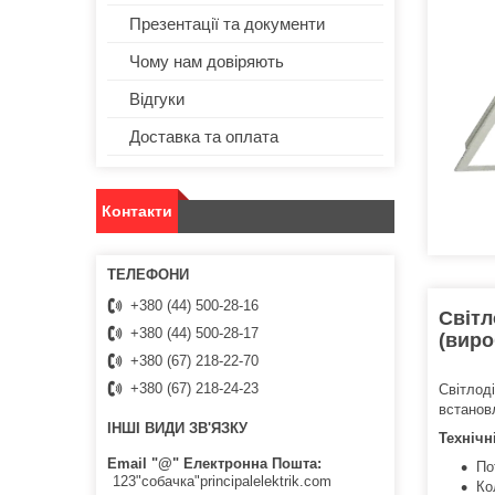
Презентації та документи
Чому нам довіряють
Відгуки
Доставка та оплата
Контакти
+380 (44) 500-28-16
Світл
+380 (44) 500-28-17
(виро
+380 (67) 218-22-70
+380 (67) 218-24-23
Світлод
встанов
ІНШІ ВИДИ ЗВ'ЯЗКУ
Технічн
Email "@" Електронна Пошта
По
123"собачка"principalelektrik.com
Ко