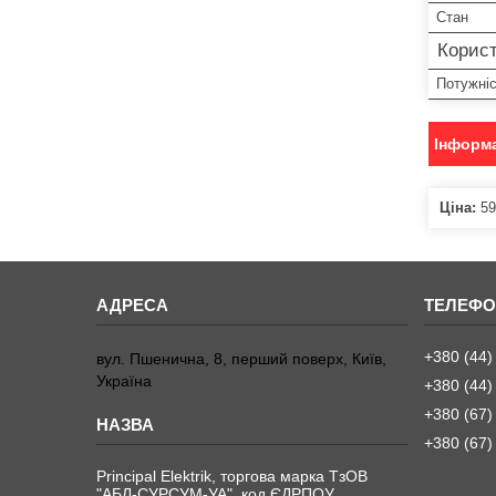
Стан
Корист
Потужні
Інформа
Ціна:
59
+380 (44)
вул. Пшенична, 8, перший поверх, Київ,
Україна
+380 (44)
+380 (67)
+380 (67)
Principal Elektrik, торгова марка ТзОВ
"АБЛ-СУРСУМ-УА", код ЄДРПОУ