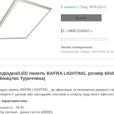
В наявності
Код:
BFR-615-G
Купити
+380672182423
повернення товару протягом 14 д
одіодна/LED панель BAFRA LIGHTING, розмір 60х6
бництво Туреччина)
іодна панель BAFRA LIGHTING - це ефективне та економічне джерело сві
лювати її урізним або накладним способом в інтер'єр будь-якого офісног
і характеристики
тужність - 54 Вт
лір світіння - денне світло (4000K)