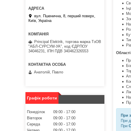
Св
Ін
Мо
вул. Пшенична, 8, перший поверх,
Зо
Київ, Україна
На
Ро
Ку
Ти
Principal Elektrik, торгова марка ТзОВ
Рі
"АБЛ-СУРСУМ-УА", код ЄДРПОУ
34046231, ІПН ПДВ 340462326553
Області
Пр
Бі
То
Анатолій, Павло
Ап
Ко
Сл
Лі
На
Графік роботи
Пі
Понеділок
09:00
17:00
При 
Вівторок
09:00
17:00
При д
Середа
09:00
17:00
При
С
Четвер
09:00
17:00