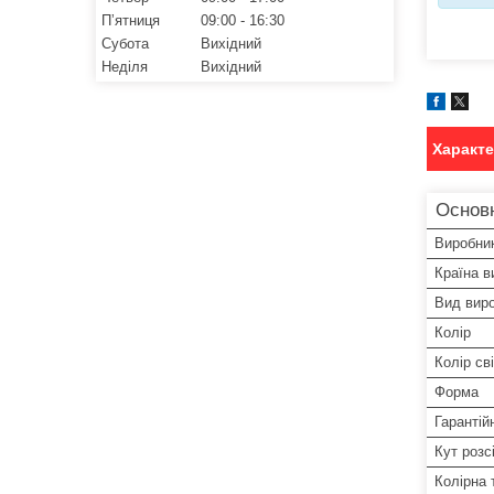
Пʼятниця
09:00
16:30
Субота
Вихідний
Неділя
Вихідний
Характ
Основн
Виробни
Країна в
Вид вир
Колір
Колір сві
Форма
Гарантій
Кут розс
Колірна 