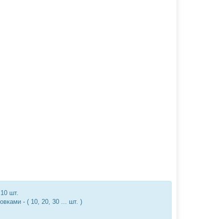
 10 шт.
ми - ( 10, 20, 30 ... шт. )