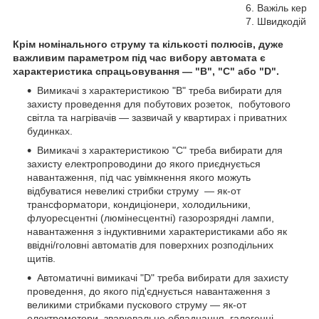
6. Важіль керу
7. Швидкодійни
Крім номінального струму та кількості полюсів, дуже
важливим параметром під час вибору автомата є
характеристика спрацьовування — "В", "С" або "D".
Вимикачі з характеристикою "B" треба вибирати для
захисту проведення для побутових розеток, побутового
світла та нагрівачів — зазвичай у квартирах і приватних
будинках.
Вимикачі з характеристикою "C" треба вибирати для
захисту електропроводини до якого приєднується
навантаження, під час увімкнення якого можуть
відбуватися невеликі стрибки струму — як-от
трансформатори, кондиціонери, холодильники,
флуоресцентні (люмінесцентні) газорозрядні лампи,
навантаження з індуктивними характеристиками або як
ввідні/головні автоматів для поверхних розподільних
щитів.
Автоматичні вимикачі "D" треба вибирати для захисту
проведення, до якого під'єднується навантаження з
великими стрибками пускового струму — як-от
електромотори, зварювальне обладнання, галогенні