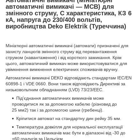
автоматичні вимикачі — MCB) для
змінного струму, С характеристика, КЗ 6
кА, напруга до 230/400 вольтів,
виробництва Deko Elektrik (Туреччина)
Мініатюрні автоматичні вимикачі (автомати) призначені для
захисту ланцюгів змінного струму від перевантаження
струмом (навантаження) і від короткого замикання. Крім
цього, автоматичний вимикач може використовуватися для
увімкнення вимкнення електричних споживачів вручну.
Автоматичні вимикачі DEKO відповідають стандартам IEC/EN
60898-1 і VDE 0660. Вони також відповідають Директиві за
низьковольтним обладнанням (LVD) 73/23/EEC.
Під'єднання автоматичних вимикачів може
проводитися як за допомогою кабелю (різновид до
25 мм2) так і за допомогою шини (гребенці).
Кріпитися автомат на стандартну дин рейку 35 мм.
Температура довкілля для нормальної експлуатації
автоматичних вимикачів має бути в діапазоні від -30 до
+60 градусів за Цельсієм.