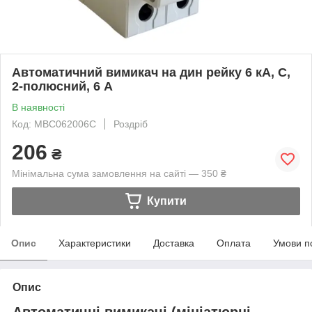
Автоматичний вимикач на дин рейку 6 кА, С,
2-полюсний, 6 А
В наявності
Код: MBC062006C
Роздріб
206
₴
Мінімальна сума замовлення на сайті — 350 ₴
Купити
Опис
Характеристики
Доставка
Оплата
Умови п
Опис
Автоматичні вимикачі (мініатюрні