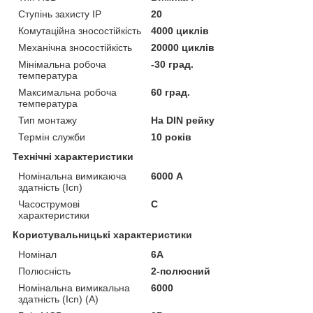
Ступінь захисту IP
20
Комутаційна зносостійкість
4000 циклів
Механічна зносостійкість
20000 циклів
Мінімальна робоча
-30 град.
температура
Максимальна робоча
60 град.
температура
Тип монтажу
На DIN рейку
Термін служби
10 років
Технічні характеристики
Номінальна вимикаюча
6000 А
здатність (Icn)
Часострумові
C
характеристики
Користувальницькі характеристики
Номінал
6А
Полюсність
2-полюсний
Номінальна вимикальна
6000
здатність (Icn) (А)