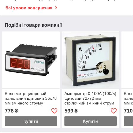
Всі умови повернення
Подібні товари компанії
Вольтметр цифровий
Амперметр 0-100А (100/5)
Воль
панельний щитовий 36х78
щитовий 72х72 мм
пане
мм змінного струму
стрілочний змінний струм
мм с
778
599
710
₴
₴
Купити
Купити