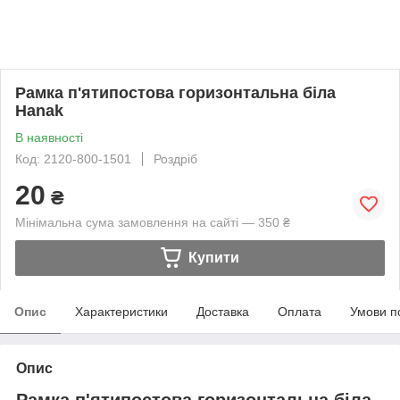
Рамка п'ятипостова горизонтальна біла
Hanak
В наявності
Код: 2120-800-1501
Роздріб
20
₴
Мінімальна сума замовлення на сайті — 350 ₴
Купити
Опис
Характеристики
Доставка
Оплата
Умови п
Опис
Рамка п'ятипостова горизонтальна біла