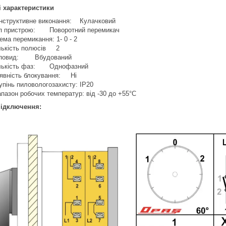
і характеристики
нструктивне виконання: Кулачковий
п пристрою: Поворотний перемикач
ема перемикання: 1- 0 - 2
лькість полюсів 2
повид: Вбудований
лькість фаз: Однофазний
явність блокування: Ні
упінь пиловологозахисту: IP20
апазон робочих температур: від -30 до +55°С
підключення: