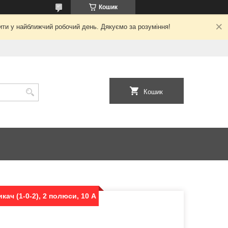
Кошик
ити у найближчий робочий день. Дякуємо за розуміння!
Кошик
ач (1-0-2), 2 полюси, 10 А