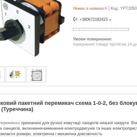
Немає в наявності
Код:
YPT2050
+380672182423
повернення товару протягом 14 д
ковий пакетний перемикач схема 1-0-2, без блоку
(Туреччина)
перемикачі
призначені для ручної комутації ланцюгів низької напруги. В
х ланцюгів, включення-вимкнення електродвигунів та інших електроприст
компактні розміри, електрична і механічна довговічність