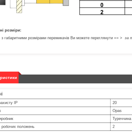
ні розміри:
 з габаритними розмірами перемикачів Ви можете переглянути == >
за 
еристики
ні
захисту IP
20
к
Opas
иробник
Туреччина
ь робочих положень
2