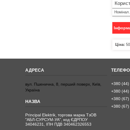
Корист
Номінал.
Інформа
Ціна:
50
+380 (44)
вул. Пшенична, 8, перший поверх, Київ,
Україна
+380 (44)
+380 (67)
+380 (67)
Principal Elektrik, торгова марка ТзОВ
"АБЛ-СУРСУМ-УА", код ЄДРПОУ
34046231, ІПН ПДВ 340462326553