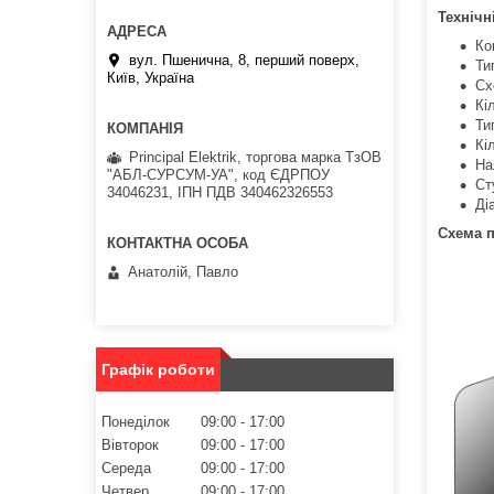
Технічн
Ко
вул. Пшенична, 8, перший поверх,
Ти
Київ, Україна
Сх
Кі
Ти
Кі
Principal Elektrik, торгова марка ТзОВ
На
"АБЛ-СУРСУМ-УА", код ЄДРПОУ
Ст
34046231, ІПН ПДВ 340462326553
Ді
Схема 
Анатолій, Павло
Графік роботи
Понеділок
09:00
17:00
Вівторок
09:00
17:00
Середа
09:00
17:00
Четвер
09:00
17:00