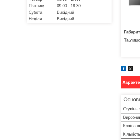
Пʼятниця
09:00
16:30
Субота
Вихідний
Неділя
Вихідний
Габарит
Таблицю
Характ
Основ
Ступінь 
Виробни
Країна в
Кількіст