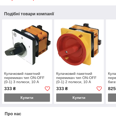
Подібні товари компанії
Кулачковий пакетний
Кулачковий пакетний
Кула
перемикач тип ON-OFF
перемикач тип ON-OFF
пер
(0-1) 3 полюси, 10 А
(0-1) 2 полюси, 10 А
бага
3), 
333
333
825
₴
₴
Купити
Купити
Про нас