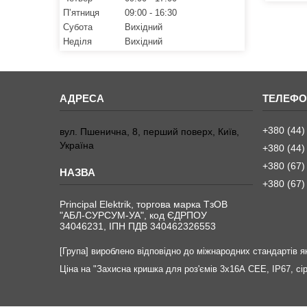
Пʼятниця
09:00
16:30
Субота
Вихідний
Неділя
Вихідний
+380 (44)
вул. Пшенична, 8, перший поверх, Київ,
Україна
+380 (44)
+380 (67)
+380 (67)
Principal Elektrik, торгова марка ТзОВ
"АБЛ-СУРСУМ-УА", код ЄДРПОУ
34046231, ІПН ПДВ 340462326553
[Група] вироблено відповідно до міжнародних стандартів як
Ціна на "Захисна кришка для роз'ємів 3х16А СЕЕ, IP67, сі