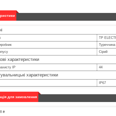
еристики
ні
к
TP ELECT
иробник
Туреччина
рпусу
Сірий
ові характеристики
захисту IP
44
увальницькі характеристики
IP67
ція для замовлення
8 ₴