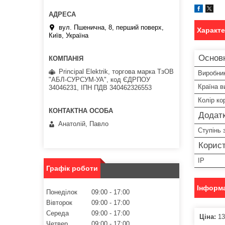
вул. Пшенична, 8, перший поверх,
Характ
Київ, Україна
Основ
Principal Elektrik, торгова марка ТзОВ
Виробни
"АБЛ-СУРСУМ-УА", код ЄДРПОУ
Країна в
34046231, ІПН ПДВ 340462326553
Колір ко
Додатк
Анатолій, Павло
Ступінь 
Корист
IP
Графік роботи
Інформа
Понеділок
09:00
17:00
Вівторок
09:00
17:00
Середа
09:00
17:00
Ціна:
13
Четвер
09:00
17:00