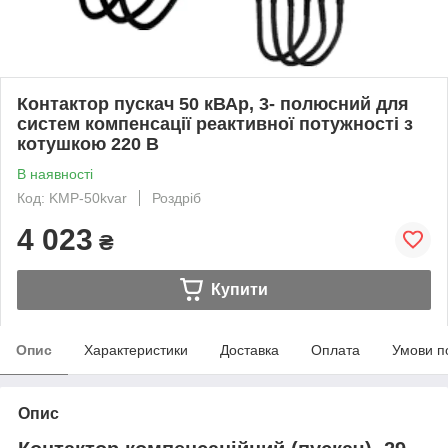
Контактор пускач 50 кВАр, 3- полюсний для
систем компенсації реактивної потужності з
котушкою 220 В
В наявності
Код: KMP-50kvar
Роздріб
4 023
₴
Купити
Опис
Характеристики
Доставка
Оплата
Умови п
Опис