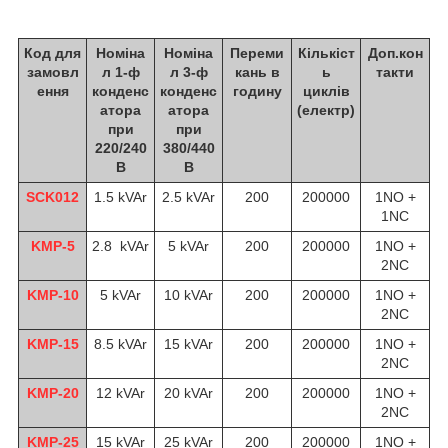
Код для
Номіна
Номіна
Переми
Кількіст
Доп.кон
замовл
л 1-ф
л 3-ф
кань в
ь
такти
ення
конденс
конденс
годину
циклів
атора
атора
(електр)
при
при
220/240
380/440
В
В
SCK012
1.5 kVAr
2.5 kVAr
200
200000
1NO +
1NC
KMP-5
2.8 kVAr
5 kVAr
200
200000
1NO +
2NC
KMP-10
5 kVAr
10 kVAr
200
200000
1NO +
2NC
KMP-15
8.5 kVAr
15 kVAr
200
200000
1NO +
2NC
KMP-20
12 kVAr
20 kVAr
200
200000
1NO +
2NC
KMP-25
15 kVAr
25 kVAr
200
200000
1NO +