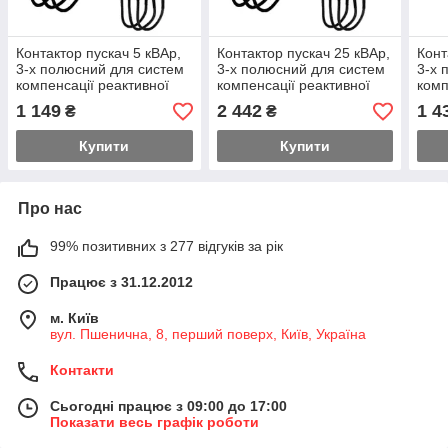
Контактор пускач 5 кВАр,
Контактор пускач 25 кВАр,
Конт
3-х полюсний для систем
3-х полюсний для систем
3-х 
компенсації реактивної
компенсації реактивної
комп
потужності з котушкою
потужності з котушкою
поту
1 149
2 442
1 4
₴
₴
220В
220В
220
Купити
Купити
Про нас
99% позитивних з 277 відгуків за рік
Працює з 31.12.2012
м. Київ
вул. Пшенична, 8, перший поверх, Київ, Україна
Контакти
Сьогодні працює з 09:00 до 17:00
Показати весь графік роботи