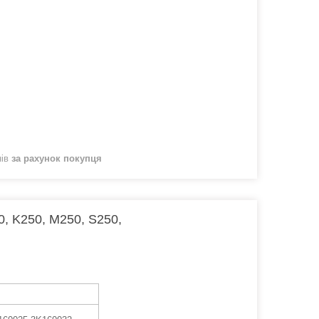
нів
за рахунок покупця
, K250, M250, S250,