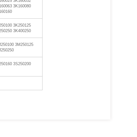
160025 3K160032
160063 3K160080
160160
250100 3K250125
250250 3K400250
M250100 3M250125
M250250
250160 3S250200