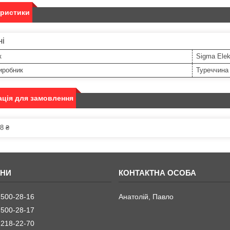
еристики
ні
к
Sigma Elek
иробник
Туреччина
ція для замовлення
8 ₴
 500-28-16
Анатолій, Павло
 500-28-17
 218-22-70