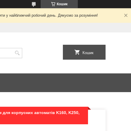
Кошик
ити у найближчий робочий день. Дякуємо за розуміння!
Кошик
 для корпусних автоматів K160, K250,