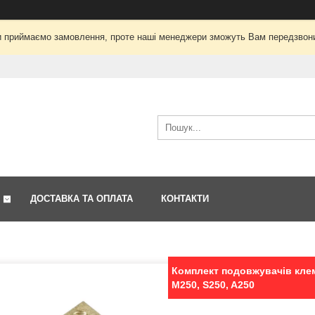
і ми приймаємо замовлення, проте наші менеджери зможуть Вам передзвон
ДОСТАВКА ТА ОПЛАТА
КОНТАКТИ
Комплект подовжувачів клем
M250, S250, A250