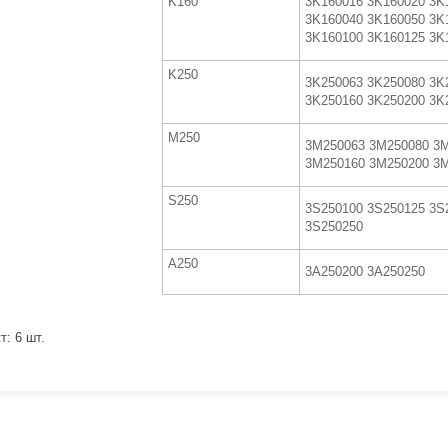
K160
3K160016 3K160020 3K
3K160040 3K160050 3K
3K160100 3K160125 3K
K250
3K250063 3K250080 3K
3K250160 3K250200 3K
M250
3M250063 3M250080 3
3M250160 3M250200 3
S250
3S250100 3S250125 3S
3S250250
A250
3A250200 3A250250
т: 6 шт.