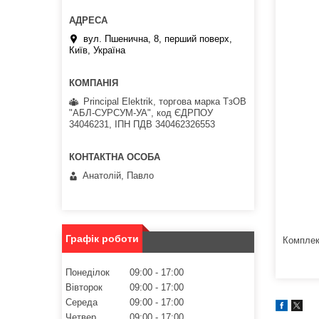
вул. Пшенична, 8, перший поверх,
Київ, Україна
Principal Elektrik, торгова марка ТзОВ
"АБЛ-СУРСУМ-УА", код ЄДРПОУ
34046231, ІПН ПДВ 340462326553
Анатолій, Павло
Графік роботи
Комплек
Понеділок
09:00
17:00
Вівторок
09:00
17:00
Середа
09:00
17:00
Четвер
09:00
17:00