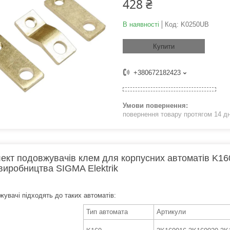
428 ₴
В наявності
Код:
K0250UB
Купити
+380672182423
повернення товару протягом 14 д
ект подовжувачів клем для корпусних автоматів K160
виробництва SIGMA Elektrik
жувачі підходять до таких автоматів:
Тип автомата
Артикули