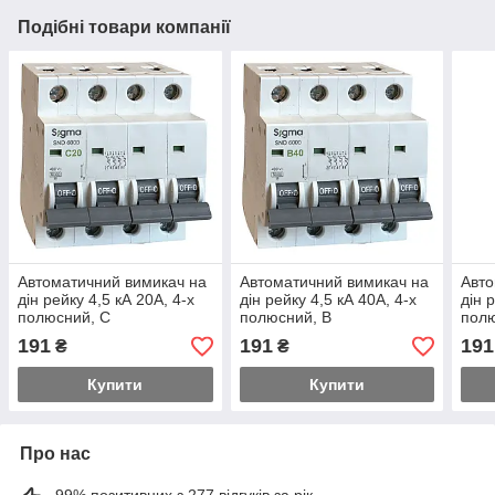
Подібні товари компанії
Автоматичний вимикач на
Автоматичний вимикач на
Авто
дін рейку 4,5 кА 20А, 4-х
дін рейку 4,5 кА 40А, 4-х
дін 
полюсний, C
полюсний, В
полю
191
191
191
₴
₴
Купити
Купити
Про нас