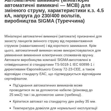
автоматичні вимикачі — MCB) для
змінного струму, характеристики к.з. 4.5
кА, напруга до 230/400 вольтів,
виробництва SIGMA (Туреччина)
Мініатюрні автоматичні вимикачі (автомати) призначені для
захисту ланцюгів змінного струму від перевантаження
струмом (навантаження) і від короткого замикання. Крім
цього, автоматичний вимикач може використовуватися для
увімкнення вимкнення електричних споживачів вручну.
Автомати виробництва компанії SIGMA виготовлені в
співвідношенні зі стандартами TS-5018-1 IEC 60898-1 і
директивами Європейського Союзу 72-23-CEE, а також
відповідає стандарту EAC, що підтверджується відповідним
сертифікатом.
Під'єднання автоматичних вимикачів може
проводитися як за допомогою кабелю (різновид до
25 мм2) так і за допомогою шини (гребенці).
Кріпитися автомат на стандартну дин рейку 35 мм.
Температура довкілля для нормальної експлуатації