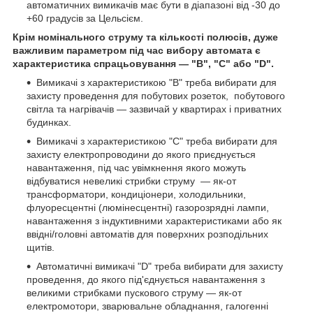
автоматичних вимикачів має бути в діапазоні від -30 до
+60 градусів за Цельсієм.
Крім номінального струму та кількості полюсів, дуже
важливим параметром під час вибору автомата є
характеристика спрацьовування — "В", "С" або "D".
Вимикачі з характеристикою "B" треба вибирати для
захисту проведення для побутових розеток, побутового
світла та нагрівачів — зазвичай у квартирах і приватних
будинках.
Вимикачі з характеристикою "C" треба вибирати для
захисту електропроводини до якого приєднується
навантаження, під час увімкнення якого можуть
відбуватися невеликі стрибки струму — як-от
трансформатори, кондиціонери, холодильники,
флуоресцентні (люмінесцентні) газорозрядні лампи,
навантаження з індуктивними характеристиками або як
ввідні/головні автоматів для поверхних розподільних
щитів.
Автоматичні вимикачі "D" треба вибирати для захисту
проведення, до якого під'єднується навантаження з
великими стрибками пускового струму — як-от
електромотори, зварювальне обладнання, галогенні