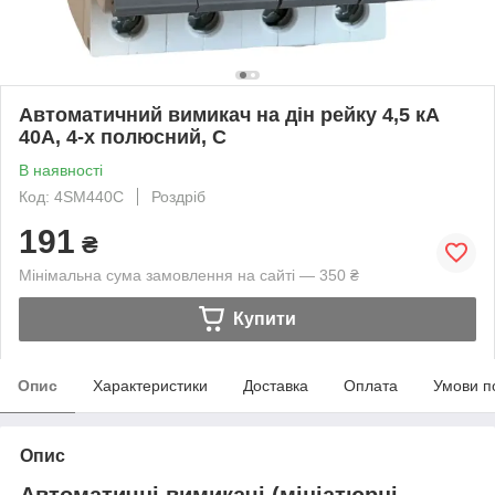
Автоматичний вимикач на дін рейку 4,5 кА
40А, 4-х полюсний, C
В наявності
Код: 4SM440C
Роздріб
191
₴
Мінімальна сума замовлення на сайті — 350 ₴
Купити
Опис
Характеристики
Доставка
Оплата
Умови п
Опис
Автоматичні вимикачі (мініатюрні