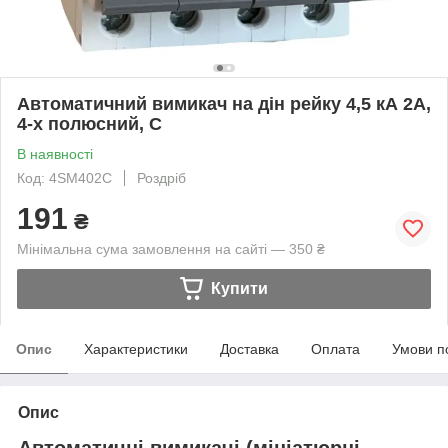
Автоматичний вимикач на дін рейку 4,5 кА 2А,
4-х полюсний, C
В наявності
Код: 4SM402C
Роздріб
191
₴
Мінімальна сума замовлення на сайті — 350 ₴
Купити
Опис
Характеристики
Доставка
Оплата
Умови п
Опис
Автоматичні вимикачі (мініатюрні