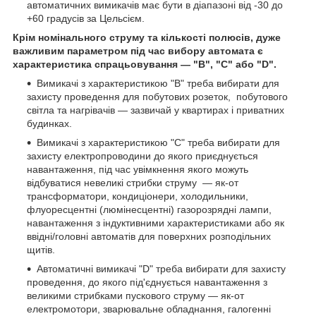
автоматичних вимикачів має бути в діапазоні від -30 до
+60 градусів за Цельсієм.
Крім номінального струму та кількості полюсів, дуже
важливим параметром під час вибору автомата є
характеристика спрацьовування — "В", "С" або "D".
Вимикачі з характеристикою "B" треба вибирати для
захисту проведення для побутових розеток, побутового
світла та нагрівачів — зазвичай у квартирах і приватних
будинках.
Вимикачі з характеристикою "C" треба вибирати для
захисту електропроводини до якого приєднується
навантаження, під час увімкнення якого можуть
відбуватися невеликі стрибки струму — як-от
трансформатори, кондиціонери, холодильники,
флуоресцентні (люмінесцентні) газорозрядні лампи,
навантаження з індуктивними характеристиками або як
ввідні/головні автоматів для поверхних розподільних
щитів.
Автоматичні вимикачі "D" треба вибирати для захисту
проведення, до якого під'єднується навантаження з
великими стрибками пускового струму — як-от
електромотори, зварювальне обладнання, галогенні