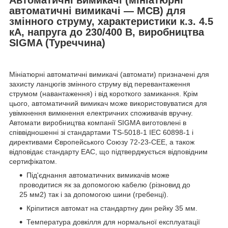
автоматичні вимикачі — MCB) для
змінного струму, характеристики к.з. 4.5
кА, напруга до 230/400 В, виробництва
SIGMA (Туреччина)
Мініатюрні автоматичні вимикачі (автомати) призначені для
захисту ланцюгів змінного струму від перевантаження
струмом (навантаження) і від короткого замикання. Крім
цього, автоматичний вимикач може використовуватися для
увімкнення вимкнення електричних споживачів вручну.
Автомати виробництва компанії SIGMA виготовлені в
співвідношенні зі стандартами TS-5018-1 IEC 60898-1 і
директивами Європейського Союзу 72-23-CEE, а також
відповідає стандарту EAC, що підтверджується відповідним
сертифікатом.
Під'єднання автоматичних вимикачів може
проводитися як за допомогою кабелю (різновид до
25 мм2) так і за допомогою шини (гребенці).
Кріпитися автомат на стандартну дин рейку 35 мм.
Температура довкілля для нормальної експлуатації