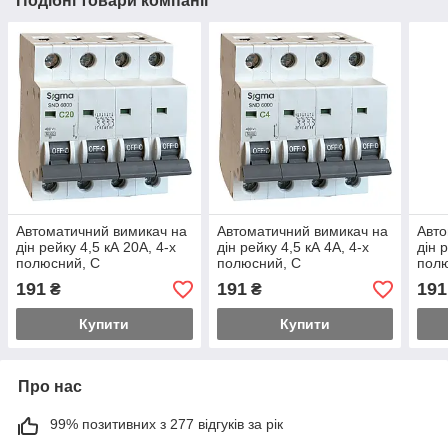
Подібні товари компанії
Автоматичний вимикач на
Автоматичний вимикач на
Авто
дін рейку 4,5 кА 20А, 4-х
дін рейку 4,5 кА 4А, 4-х
дін 
полюсний, C
полюсний, C
полю
191
191
191
₴
₴
Купити
Купити
Про нас
99% позитивних з 277 відгуків за рік