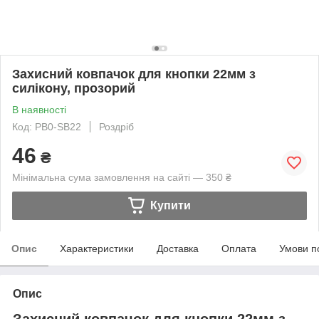
Захисний ковпачок для кнопки 22мм з
силікону, прозорий
В наявності
Код: PB0-SB22
Роздріб
46
₴
Мінімальна сума замовлення на сайті — 350 ₴
Купити
Опис
Характеристики
Доставка
Оплата
Умови п
Опис
Захисний ковпачок для кнопки 22мм з