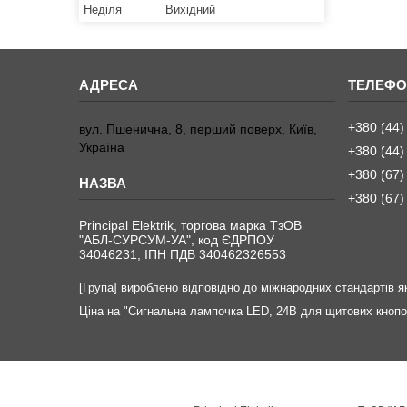
Неділя
Вихідний
+380 (44)
вул. Пшенична, 8, перший поверх, Київ,
Україна
+380 (44)
+380 (67)
+380 (67)
Principal Elektrik, торгова марка ТзОВ
"АБЛ-СУРСУМ-УА", код ЄДРПОУ
34046231, ІПН ПДВ 340462326553
[Група] вироблено відповідно до міжнародних стандартів як
Ціна на "Сигнальна лампочка LED, 24В для щитових кнопок