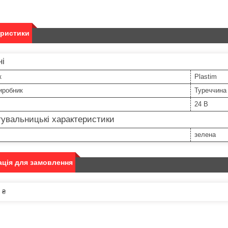
еристики
ні
к
Plastim
иробник
Туреччина
24 В
увальницькі характеристики
зелена
ція для замовлення
 ₴