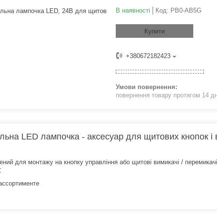
В наявності
Код:
PB0-AB5G
Купити
+380672182423
повернення товару протягом 14 д
льна LED лампочка - аксесуар для щитових кнопок і
ений для монтажу на кнопку управління або щитові вимикачі / перемикач
C
 ассортименте