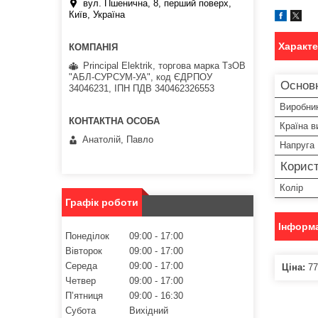
вул. Пшенична, 8, перший поверх,
Київ, Україна
Характ
Principal Elektrik, торгова марка ТзОВ
"АБЛ-СУРСУМ-УА", код ЄДРПОУ
Основ
34046231, ІПН ПДВ 340462326553
Виробни
Країна в
Анатолій, Павло
Напруга
Корист
Колір
Графік роботи
Інформа
Понеділок
09:00
17:00
Вівторок
09:00
17:00
Середа
09:00
17:00
Ціна:
77
Четвер
09:00
17:00
Пʼятниця
09:00
16:30
Субота
Вихідний