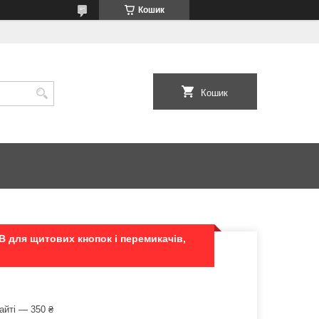
Кошик
Кошик
В для щитових кнопок і перемикачів,
айті — 350 ₴