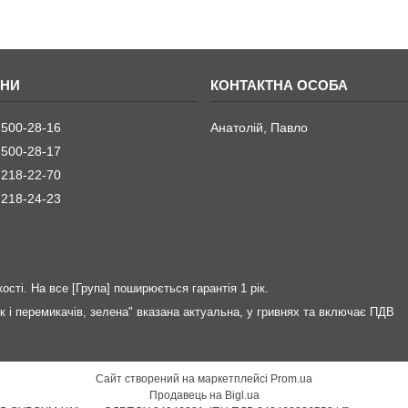
 500-28-16
Анатолій, Павло
 500-28-17
 218-22-70
 218-24-23
ості. На все [Група] поширюється гарантія 1 рік.
 і перемикачів, зелена" вказана актуальна, у гривнях та включає ПДВ
Сайт створений на маркетплейсі
Prom.ua
Продавець на Bigl.ua