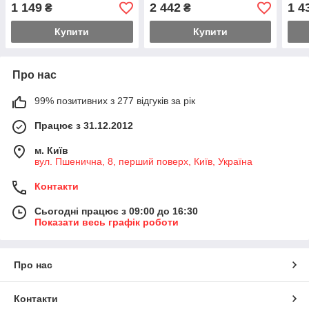
потужності з котушкою
потужності з котушкою
поту
1 149
2 442
1 4
₴
₴
220В
220В
220
Купити
Купити
Про нас
99% позитивних з 277 відгуків за рік
Працює з 31.12.2012
м. Київ
вул. Пшенична, 8, перший поверх, Київ, Україна
Контакти
Сьогодні працює з 09:00 до 16:30
Показати весь графік роботи
Про нас
Контакти