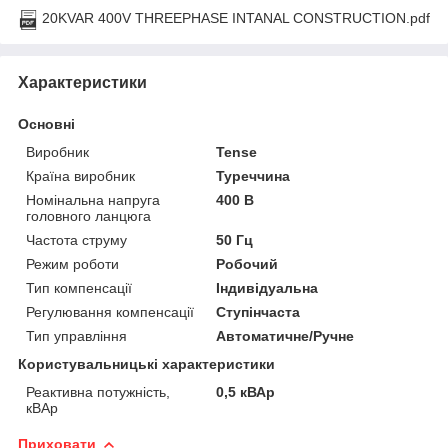
20KVAR 400V THREEPHASE INTANAL CONSTRUCTION.pdf
Характеристики
Основні
Виробник
Tense
Країна виробник
Туреччина
Номінальна напруга
400 В
головного ланцюга
Частота струму
50 Гц
Режим роботи
Робочий
Тип компенсації
Індивідуальна
Регулювання компенсації
Ступінчаста
Тип управління
Автоматичне/Ручне
Користувальницькі характеристики
Реактивна потужність,
0,5 кВАр
кВАр
Приховати