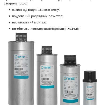
лікарень тощо:
захист від надлишкового тиску;
вбудований розрядний резистор;
вертикальний монтаж;
не містить п
оліхлоровані біфеніли (ПХБ/PCB)