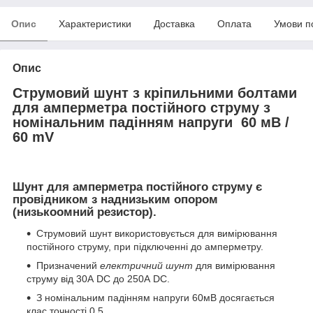
Опис
Характеристики
Доставка
Оплата
Умови п
Опис
Струмовий шунт з кріпильними болтами
для амперметра постійного струму з
номінальним падінням напруги 60 мВ /
60 mV
Шунт для амперметра постійного струму
є
провідником з наднизьким опором
(низькоомний резистор).
Струмовий шунт використовується для вимірювання
постійного струму, при підключенні до амперметру.
Призначений
електричний шунт
для вимірювання
струму від 30А DC до 250А DC.
З номінальним падінням напруги 60мВ досягається
клас точності 0.5