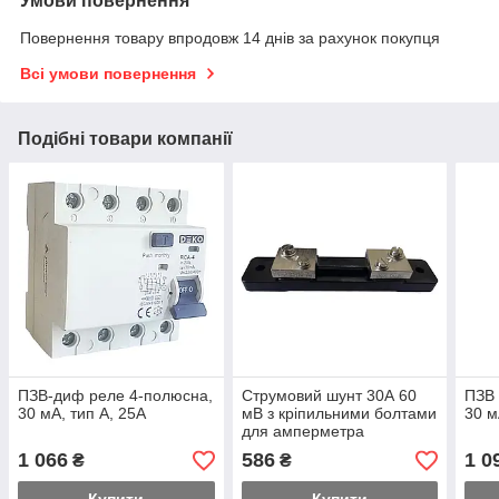
Умови повернення
Повернення товару впродовж 14 днів за рахунок покупця
Всі умови повернення
Подібні товари компанії
ПЗВ-диф реле 4-полюсна,
Струмовий шунт 30А 60
ПЗВ 
30 мА, тип А, 25А
мВ з кріпильними болтами
30 м
для амперметра
постійного струму
1 066
586
1 0
₴
₴