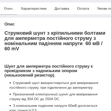
Опис
Характеристики
Доставка
Оплата
Умови п
Опис
Струмовий шунт з кріпильними болтами
для амперметра постійного струму з
номінальним падінням напруги 60 мВ /
60 mV
Шунт для амперметра постійного струму
є
провідником з наднизьким опором
(низькоомний резистор).
Струмовий шунт використовується для вимірювання
постійного струму, при підключенні до амперметру.
Призначений
електричний шунт
для вимірювання
струму від 30А DC до 250А DC.
З номінальним падінням напруги 60мВ досягається
клас точності 0.5