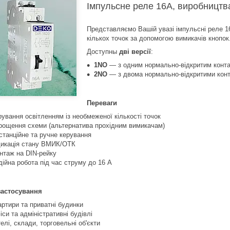
Імпульсне реле 16А, виробництв
Представляємо Вашій увазі імпульсні реле 1
кількох точок за допомогою вимикачів кнопок
Доступны
дві версії
:
1NO
— з одним нормально-відкритим конт
2NO
— з двома нормально-відкритими кон
Переваги
рування освітленням із необмеженої кількості точок
рощення схеми (альтернатива прохідним вимикачам)
станційне та ручне керування
дикація стану ВМИК/ОТК
нтаж на DIN-рейку
дійна робота під час струму до 16 А
застосування
артири та приватні будинки
іси та адміністративні будівлі
телі, склади, торговельні об'єкти