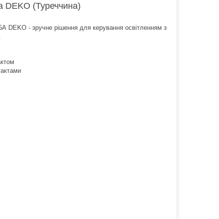
а DEKO (Туреччина)
6А DEKO - зручне рішення для керування освітленням з
.
актом
тактами