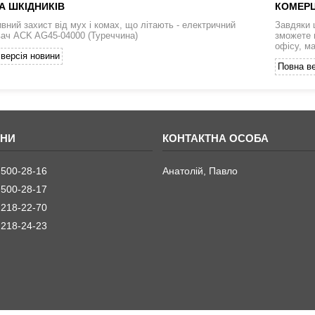
А ШКІДНИКІВ
КОМЕРЦ
вний захист від мух і комах, що літають - електричний
Завдяки 
ач ACK AG45-04000 (Туреччина)
зможете 
офісу, м
версія новини
Повна ве
 500-28-16
Анатолій, Павло
 500-28-17
 218-22-70
 218-24-23