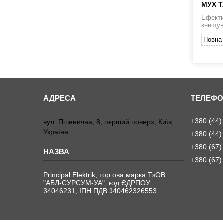
МУХ Т
Ефекти
знищув
Повна 
+380 (44)
вул. Пшенична, 8, перший поверх, Київ,
Україна
+380 (44)
+380 (67)
+380 (67)
Principal Elektrik, торгова марка ТзОВ
"АБЛ-СУРСУМ-УА", код ЄДРПОУ
34046231, ІПН ПДВ 340462326553