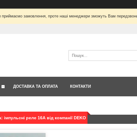
і ми приймаємо замовлення, проте наші менеджери зможуть Вам передзвон
ДОСТАВКА ТА ОПЛАТА
КОНТАКТИ
: імпульсні реле 16А від компанії DEKO