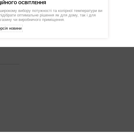
ІЙНОГО ОСВІТЛЕННЯ
широкому вибору потужності та колірної температури ви
підібрати оптимальне рішення як для дому, так і для
агазину чи виробничого приміщення.
рсія новини