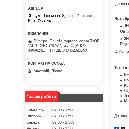
Ідеально
вул. Пшенична, 8, перший поверх,
Як виб
Київ, Україна
1
Опти
2
Principal Elektrik, торгова марка ТзОВ
Підх
"АБЛ-СУРСУМ-УА", код ЄДРПОУ
34046231, ІПН ПДВ 340462326553
⚠️ Конт
Технічн
Анатолій, Павло
Ко
Но
Ко
Ст
Те
Графік роботи
Мо
Понеділок
09:00
17:00
Докладн
Вівторок
09:00
17:00
Середа
09:00
17:00
Четвер
09:00
17:00