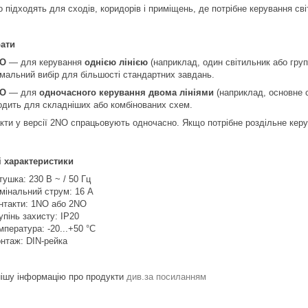
 підходять для сходів, коридорів і приміщень, де потрібне керування світ
рати
NO
— для керування
однією лінією
(наприклад, один світильник або груп
мальний вибір для більшості стандартних завдань.
NO
— для
одночасного керування двома лініями
(наприклад, основне св
одить для складніших або комбінованих схем.
акти у версії 2NO спрацьовують одночасно. Якщо потрібне роздільне кер
і характеристики
тушка: 230 В ~ / 50 Гц
мінальний струм: 16 А
нтакти: 1NO або 2NO
упінь захисту: IP20
мпература: -20...+50 °C
нтаж: DIN-рейка
ішу інформацію про продукти
див.за посиланням