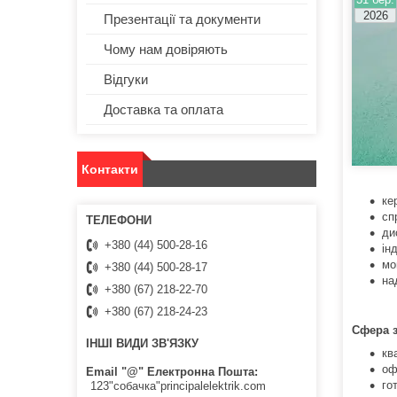
2026
Презентації та документи
Чому нам довіряють
Відгуки
Доставка та оплата
Контакти
ке
сп
ди
+380 (44) 500-28-16
ін
мо
+380 (44) 500-28-17
на
+380 (67) 218-22-70
+380 (67) 218-24-23
Сфера 
ІНШІ ВИДИ ЗВ'ЯЗКУ
кв
оф
Email "@" Електронна Пошта
го
123"собачка"principalelektrik.com