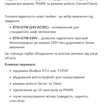
параметри мережі, RS485 та режими роботи (Server/Client).
Головна відмінність нової лінійки - це вибір живлення під
завдання:
ETH-GTW (24V AC/DC)
- оптимальний для
стандартних шаф автоматики
ETH-GTW-230V
– дозволяє підключати пристрій
безпосередньо до мережі 230V без додаткового блока
живлення
Це спрощує підбір обладнання та монтаж залежно від умов
об'єкта.
Ключові переваги:
підтримка Modbus RTU over TCP/IP
вбудований веб-інтерфейс для налаштування
режими роботи Server та Client
підключення до 10 пристроїв за RS485
гнучкі налаштування зв'язку (швидкість, парність,
стоп-біти)