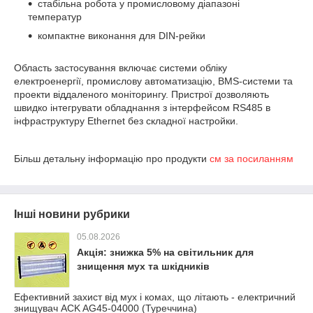
стабільна робота у промисловому діапазоні
температур
компактне виконання для DIN-рейки
Область застосування включає системи обліку
електроенергії, промислову автоматизацію, BMS-системи та
проекти віддаленого моніторингу. Пристрої дозволяють
швидко інтегрувати обладнання з інтерфейсом RS485 в
інфраструктуру Ethernet без складної настройки.
Більш детальну інформацію про продукти
см за посиланням
Інші новини рубрики
05.08.2026
Акція: знижка 5% на світильник для
знищення мух та шкідників
Ефективний захист від мух і комах, що літають - електричний
знищувач ACK AG45-04000 (Туреччина)