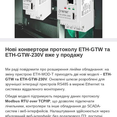
Нові конвертори протоколу ETH-GTW та
ETH-GTW-230V вже у продажу
Ми раді повідомити про розширення лінійки обладнання: на
зміну пристрою ETH-MOD-T приходять дві нові моделі –
ETH-
GTW та ETH-GTW-230V
. Оновлені шлюзи розроблені для
зручнішої інтеграції пристроїв RS485 в мережі Ethernet та
системах віддаленого моніторингу.
Обидві моделі підтримують передачу даних протоколу
Modbus RTU over TCP/IP
, що дозволяє підключати
лічильники, контролери та інше обладнання до SCADA-
систем і веб-інтерфейсів. Налаштування здійснюється через
вбудований веб-інтерфейс без додаткового ПЗ: доступні