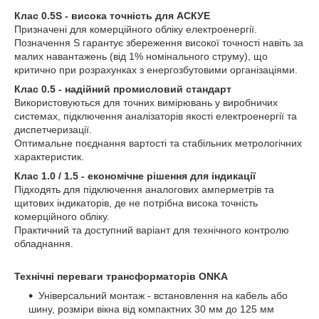
Клас 0.5S - висока точність для АСКУЕ
Призначені для комерційного обліку електроенергії.
Позначення S гарантує збереження високої точності навіть за
малих навантажень (від 1% номінального струму), що
критично при розрахунках з енергозбутовими організаціями.
Клас 0.5 - надійний промисловий стандарт
Використовуються для точних вимірювань у виробничих
системах, підключення аналізаторів якості електроенергії та
диспетчеризації.
Оптимальне поєднання вартості та стабільних метрологічних
характеристик.
Клас 1.0 / 1.5 - економічне рішення для індикації
Підходять для підключення аналогових амперметрів та
щитових індикаторів, де не потрібна висока точність
комерційного обліку.
Практичний та доступний варіант для технічного контролю
обладнання.
Технічні переваги трансформаторів ONKA
Універсальний монтаж - встановлення на кабель або
шину, розміри вікна від компактних 30 мм до 125 мм