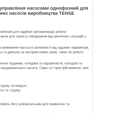
 управління насосами однофазний для
них насосів виробництва TENSE
облений для надійної автоматизації роботи
також для захисту обладнання від критичних ситуацій у
а вимкнення насоса в залежності від заданих параметрів,
а та двигуна за несприятливих умов, таких як робота
них будинків, котеджів та підприємств, колодязі та
 занурювального насоса. Саме тут пристрій виявляє свої
труму та напрузі;
уги та струму;
 робить його універсальним для приватних та