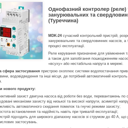
.
Однофазний контролер (реле)
занурювальних та свердловин
(Туреччина)
MDK-24
сучасний контрольний пристрій, розр
занурювальних та свердловинних насосів, а 
процесі експлуатації.
Реле керування призначене для увімкнення т
а також для запобігання пошкодженням насос
«всуху» або нестабільна напруга в мережі.
а сфера застосування
пристрою охоплює системи водопостачання приват
вини, водовідведення та інші місця, де потрібний автоматичний контроль
и.
и нового продукту:
ективний захист двигуна насоса від роботи без води, перевантажень по с
удовані механізми захисту від низької та високої напруги, асиметрії напр
жливість автоматичного скидання помилок та гнучкі режими захисту;
остота встановлення та надійність навіть при тривалій експлуатації;
истрій підходить для широкого діапазону насосів зі струмом до 40 А, що
ислових застосувань.