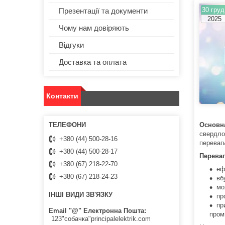
30 груд
Презентації та документи
2025
Чому нам довіряють
Відгуки
Доставка та оплата
Контакти
Основн
свердло
+380 (44) 500-28-16
переваг
+380 (44) 500-28-17
Переваг
+380 (67) 218-22-70
еф
+380 (67) 218-24-23
вб
мо
ІНШІ ВИДИ ЗВ'ЯЗКУ
пр
пр
Email "@" Електронна Пошта
пром
123"собачка"principalelektrik.com