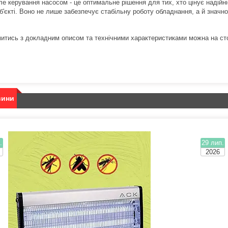
ле керування насосом - це оптимальне рішення для тих, хто цінує надійн
об'єкті. Воно не лише забезпечує стабільну роботу обладнання, а й значн
итись з докладним описом та технічними характеристиками можна на ст
вини
.
29 лип.
2026