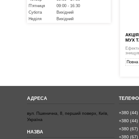
Пʼятниця
09:00
16:30
Субота
Вихідний
Неділя
Вихідний
АКЦІЯ
МУХ Т
Ефекти
знищув
Повна 
+380 (44)
вул. Пшенична, 8, перший поверх, Київ,
Україна
+380 (44)
+380 (67)
+380 (67)