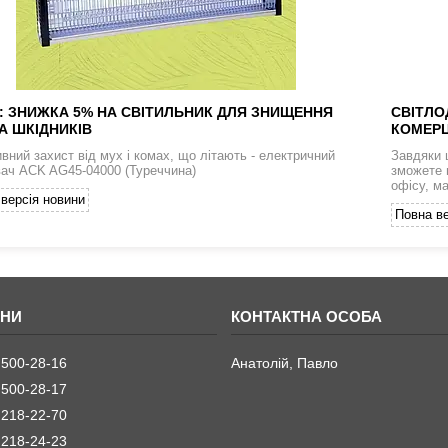
: ЗНИЖКА 5% НА СВІТИЛЬНИК ДЛЯ ЗНИЩЕННЯ
СВІТЛО
А ШКІДНИКІВ
КОМЕРЦ
вний захист від мух і комах, що літають - електричний
Завдяки 
ач ACK AG45-04000 (Туреччина)
зможете 
офісу, м
версія новини
Повна ве
 500-28-16
Анатолій, Павло
 500-28-17
 218-22-70
 218-24-23