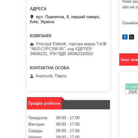
Нове ре
або на 
вул. Пшенична, 8, перший поверх,
Київ, Україна
Ознайом
Principal Elektrik, торгова марка ТзОВ
"АБЛ-СУРСУМ-УА", код ЄДРПОУ
34046231, ІПН ПДВ 340462326553
Інші но
Анатолій, Павло
5 серп
2026
Графік роботи
Понеділок
09:00
17:00
Вівторок
09:00
17:00
Середа
09:00
17:00
Четвер
09:00
17:00