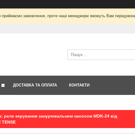
і ми приймаємо замовлення, проте наші менеджери зможуть Вам передзвон
ДОСТАВКА ТА ОПЛАТА
КОНТАКТИ
: реле керування занурювальним насосом MDK-24 від
ї TENSE