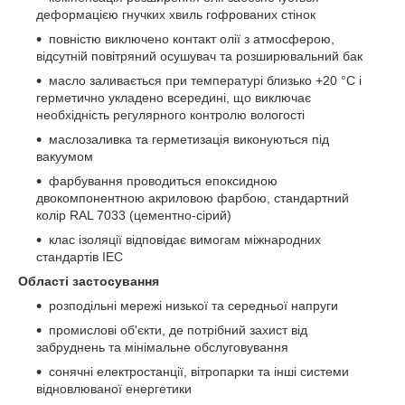
деформацією гнучких хвиль гофрованих стінок
повністю виключено контакт олії з атмосферою,
відсутній повітряний осушувач та розширювальний бак
масло заливається при температурі близько +20 °C і
герметично укладено всередині, що виключає
необхідність регулярного контролю вологості
маслозаливка та герметизація виконуються під
вакуумом
фарбування проводиться епоксидною
двокомпонентною акриловою фарбою, стандартний
колір RAL 7033 (цементно-сірий)
клас ізоляції відповідає вимогам міжнародних
стандартів IEC
Області застосування
розподільні мережі низької та середньої напруги
промислові об'єкти, де потрібний захист від
забруднень та мінімальне обслуговування
сонячні електростанції, вітропарки та інші системи
відновлюваної енергетики