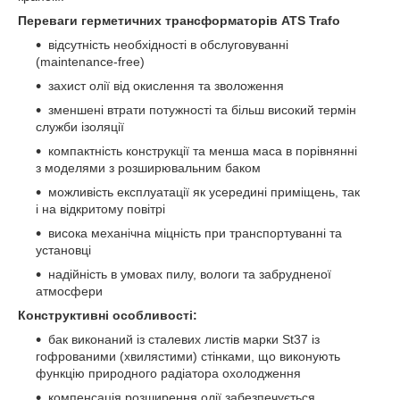
Переваги герметичних трансформаторів ATS Trafo
відсутність необхідності в обслуговуванні
(maintenance-free)
захист олії від окислення та зволоження
зменшені втрати потужності та більш високий термін
служби ізоляції
компактність конструкції та менша маса в порівнянні
з моделями з розширювальним баком
можливість експлуатації як усередині приміщень, так
і на відкритому повітрі
висока механічна міцність при транспортуванні та
установці
надійність в умовах пилу, вологи та забрудненої
атмосфери
Конструктивні особливості:
бак виконаний із сталевих листів марки St37 із
гофрованими (хвилястими) стінками, що виконують
функцію природного радіатора охолодження
компенсація розширення олії забезпечується