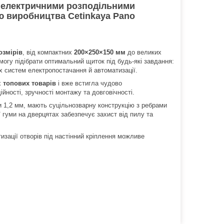
 електричними розподільними
 виробництва Cetinkaya Pano
озмірів
, від компактних
200×250×150 мм
до великих
змогу підібрати оптимальний щиток під будь-які завдання:
х систем електропостачання й автоматизації.
х
топових товарів
і вже встигла чудово
йності, зручності монтажу та довговічності.
и 1,2 мм, мають суцільнозварну конструкцію з ребрами
ї гуми на дверцятах забезпечує захист від пилу та
тизації отворів під настінний кріплення можливе