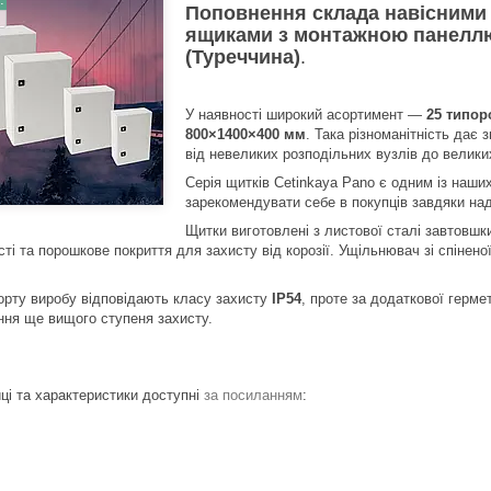
Поповнення склада навісними
ящиками з монтажною панеллю
(Туреччина)
.
У наявності широкий асортимент —
25 типор
800×1400×400 мм
. Така різноманітність дає 
від невеликих розподільних вузлів до велики
Серія щитків Cetinkaya Pano є одним із наши
зарекомендувати себе в покупців завдяки наді
Щитки виготовлені з листової сталі завтовшк
ті та порошкове покриття для захисту від корозії. Ущільнювач зі спінено
орту виробу відповідають класу захисту
IP54
, проте за додаткової герме
ння ще вищого ступеня захисту.
ці та характеристики доступні
за посиланням
: