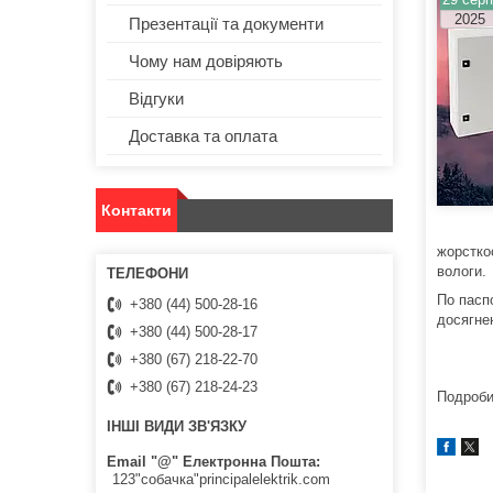
2025
Презентації та документи
Чому нам довіряють
Відгуки
Доставка та оплата
Контакти
жорсткос
вологи.
По пасп
+380 (44) 500-28-16
досягне
+380 (44) 500-28-17
+380 (67) 218-22-70
+380 (67) 218-24-23
Подроби
ІНШІ ВИДИ ЗВ'ЯЗКУ
Email "@" Електронна Пошта
123"собачка"principalelektrik.com