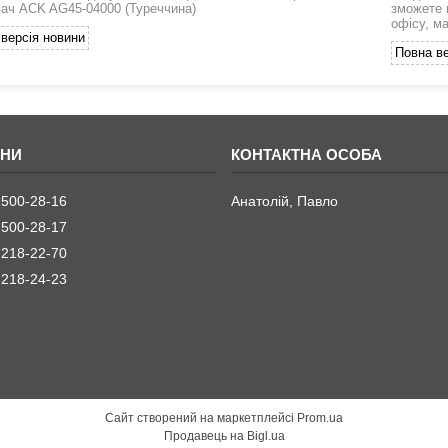
ач ACK AG45-04000 (Туреччина)
зможете 
офісу, м
версія новини
Повна ве
 500-28-16
Анатолій, Павло
 500-28-17
 218-22-70
 218-24-23
Сайт створений на маркетплейсі
Prom.ua
Продавець на Bigl.ua