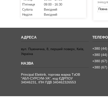
знищув
Пʼятниця
09:00
16:30
Повна 
Субота
Вихідний
Неділя
Вихідний
+380 (44)
вул. Пшенична, 8, перший поверх, Київ,
Україна
+380 (44)
+380 (67)
+380 (67)
Principal Elektrik, торгова марка ТзОВ
"АБЛ-СУРСУМ-УА", код ЄДРПОУ
34046231, ІПН ПДВ 340462326553