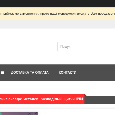
і ми приймаємо замовлення, проте наші менеджери зможуть Вам передзвон
ДОСТАВКА ТА ОПЛАТА
КОНТАКТИ
ння склада: металеві розподільні щитки IP54
.