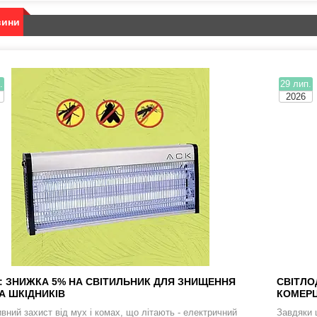
вини
.
29 лип.
2026
: ЗНИЖКА 5% НА СВІТИЛЬНИК ДЛЯ ЗНИЩЕННЯ
СВІТЛО
А ШКІДНИКІВ
КОМЕРЦ
вний захист від мух і комах, що літають - електричний
Завдяки 