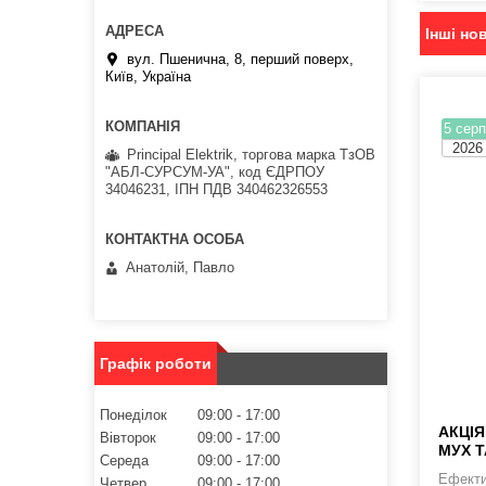
Інші но
вул. Пшенична, 8, перший поверх,
Київ, Україна
5 серп
2026
Principal Elektrik, торгова марка ТзОВ
"АБЛ-СУРСУМ-УА", код ЄДРПОУ
34046231, ІПН ПДВ 340462326553
Анатолій, Павло
Графік роботи
Понеділок
09:00
17:00
АКЦІЯ
Вівторок
09:00
17:00
МУХ Т
Середа
09:00
17:00
Ефекти
Четвер
09:00
17:00