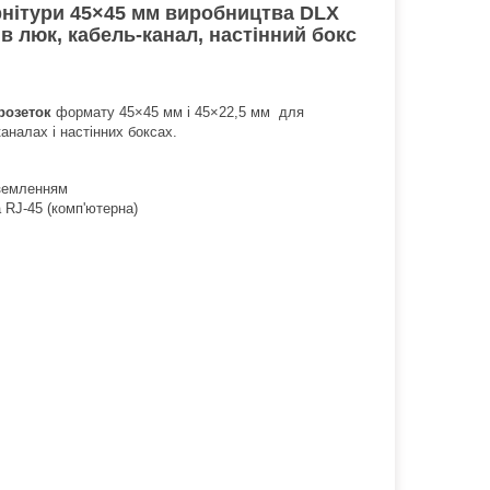
нітури 45×45 мм виробництва DLX
в люк, кабель-канал, настінний бокс
розеток
формату 45×45 мм і 45×22,5 мм для
аналах і настінних боксах.
аземленням
 RJ-45 (комп'ютерна)