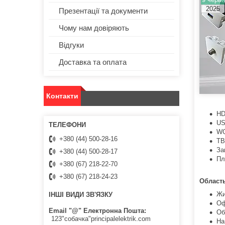
2025
Презентації та документи
Чому нам довіряють
Відгуки
Доставка та оплата
Контакти
HD
US
WG
+380 (44) 500-28-16
ТВ
За
+380 (44) 500-28-17
Пл
+380 (67) 218-22-70
+380 (67) 218-24-23
Область
Жи
ІНШІ ВИДИ ЗВ'ЯЗКУ
Оф
Email "@" Електронна Пошта
Об
123"собачка"principalelektrik.com
На