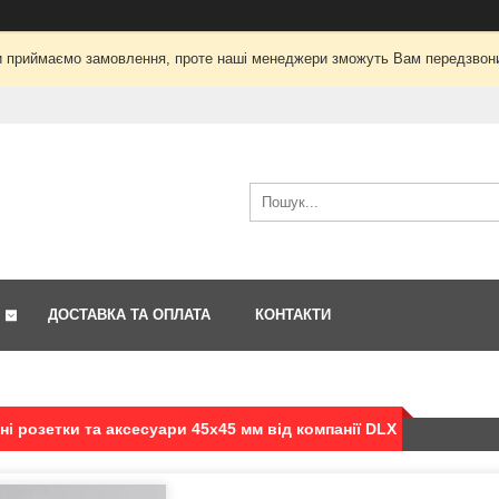
і ми приймаємо замовлення, проте наші менеджери зможуть Вам передзвон
ДОСТАВКА ТА ОПЛАТА
КОНТАКТИ
і розетки та аксесуари 45x45 мм від компанії DLX