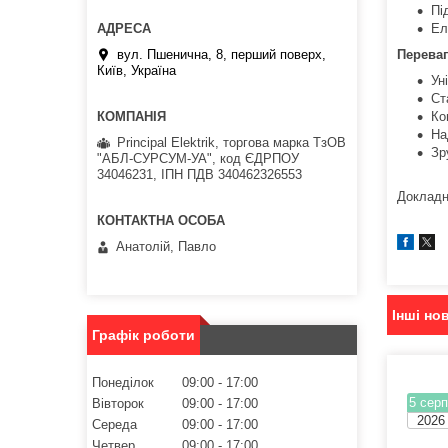
Пі
Ел
вул. Пшенична, 8, перший поверх,
Перева
Київ, Україна
Ун
Ст
Ко
На
Principal Elektrik, торгова марка ТзОВ
Зр
"АБЛ-СУРСУМ-УА", код ЄДРПОУ
34046231, ІПН ПДВ 340462326553
Докладн
Анатолій, Павло
Інші но
Графік роботи
Понеділок
09:00
17:00
5 серп
Вівторок
09:00
17:00
2026
Середа
09:00
17:00
Четвер
09:00
17:00