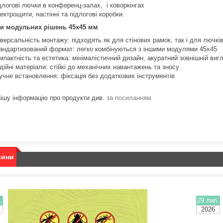
длогові лючки в конференц-залах, і коворкінгах
ектрощити, настінні та підлогові коробки.
ги модульних рішень 45x45 мм
іверсальність монтажу: підходять як для стінових рамок, так і для лючків
андартизований формат: легко комбінуються з іншими модулями 45x45
мпактність та естетика: мінімалістичний дизайн, акуратний зовнішній виг
дійні матеріали: стійкі до механічних навантажень та зносу
учне встановлення: фіксація без додаткових інструментів
ішу інформацію про продукти див.
за посиланням
вини
.
29 лип.
2026