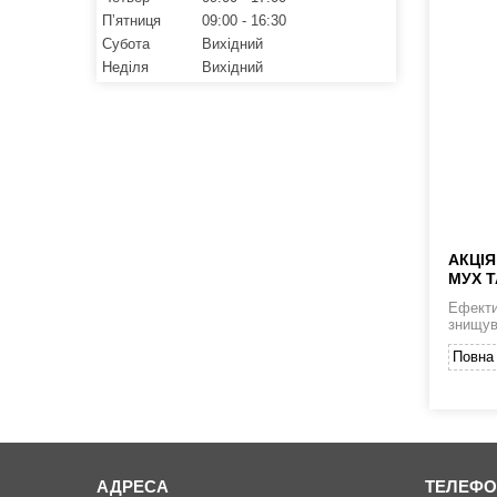
Пʼятниця
09:00
16:30
Субота
Вихідний
Неділя
Вихідний
АКЦІЯ
МУХ Т
Ефекти
знищув
Повна 