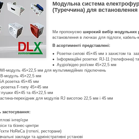
Модульна система електрофур
(Туреччина) для встановлення 
Ми пропонуємо
широкий вибір модульних 
встановлення в лючках для підлоги, кабель-к
В асортименті представлені:
Розетки силові 45×45 мм з захистом та з
Інформаційні розетки: RJ-11 (телефонна) та
Аудіо/відео роз'єми 45×22,5 мм
MI‑модуль 45×22,5 мм для мультимедійних підключень
B-модуль 45×22,5 мм
A розетка 45×45 мм
-розетка F-типу 45×45 мм
глушки 45×45 та 45×22,5 мм
астина-перехідник для модулів RJ висотою 22,5 мм і 45 мм
 застосування:
тлові інтер'єри
іси та бізнес-центри
'єкти HoReCa (готелі, ресторани)
вчальні заклади та адміністративні установі