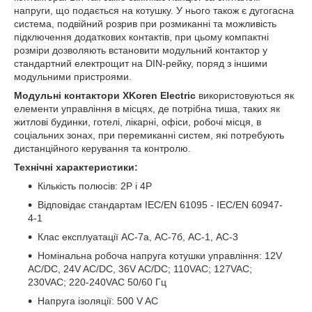
напруги, що подається на котушку. У нього також є дугогасна
система, подвійний розрив при розмиканні та можливість
підключення додаткових контактів, при цьому компактні
розміри дозволяють встановити модульний контактор у
стандартний електрощит на DIN-рейку, поряд з іншими
модульними пристроями.
Модульні контактори XKoren Electric
використовуються як
елементи управління в місцях, де потрібна тиша, таких як
житлові будинки, готелі, лікарні, офіси, робочі місця, в
соціальних зонах, при перемиканні систем, які потребують
дистанційного керування та контролю.
Технічні характеристики:
Кількість полюсів: 2P і 4Р
Відповідає стандартам IEC/EN 61095 - IEC/EN 60947-
4-1
Клас експлуатації АС-7а, АС-7б, АС-1, АС-3
Номінальна робоча напруга котушки управління: 12V
AC/DC, 24V AC/DC, 36V AC/DC; 110VAC; 127VAC;
230VAC; 220-240VAC 50/60 Гц
Напруга ізоляції: 500 V AC