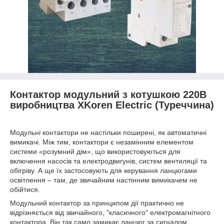
Контактор модульний з котушкою 220В
виробництва XKoren Electric (Туреччина)
Модульні контактори не настільки поширені, як автоматичні
вимикачі. Між тим, контактори є незамінним елементом
системи «розумний дім», що використовуються для
включення насосів та електродвигунів, систем вентиляції та
обігріву. А ще їх застосовують для керування ланцюгами
освітлення – там, де звичайним настінним вимикачем не
обійтися.
Модульний контактор за принципом дії практично не
відрізняється від звичайного, "класичного" електромагнітного
контактора. Він так само замикає ланцюг за сигналом