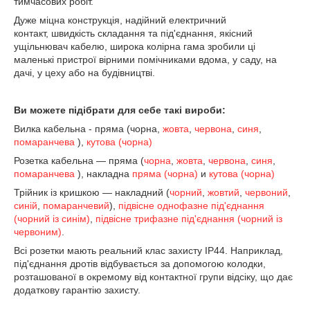
тимчасових робіт.
Дуже міцна конструкція, надійний електричний
контакт, швидкість складання та під'єднання, якісний
ущільнювач кабелю, широка колірна гама зробили ці
маленькі пристрої вірними помічниками вдома, у саду, на
дачі, у цеху або на будівництві.
Ви можете підібрати для себе такі вироби:
Вилка кабельна - пряма (чорна,
жовта
,
червона
,
синя
,
помаранчева
),
кутова (чорна)
Розетка кабельна — пряма (
чорна
,
жовта
,
червона
,
синя
,
помаранчева
), накладна
пряма (чорна)
и
кутова (чорна)
Трійник із кришкою — накладний (
чорний
,
жовтий
,
червоний
,
синій
,
помаранчевий
),
підвісне однофазне під'єднання
(чорний із синім)
,
підвісне трифазне під'єднання (чорний із
червоним)
.
Всі розетки мають реальний клас захисту IP44. Наприклад,
під'єднання дротів відбувається за допомогою колодки,
розташованої в окремому від контактної групи відсіку, що дає
додаткову гарантію захисту.